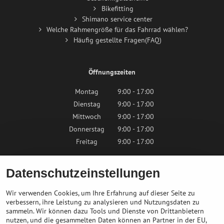
Bikefitting
Shimano service center
Welche Rahmengröße für das Fahrrad wählen?
Häufig gestellte Fragen(FAQ)
Öffnungszeiten
Montag
9:00 - 17:00
Dienstag
9:00 - 17:00
Mittwoch
9:00 - 17:00
Donnerstag
9:00 - 17:00
Freitag
9:00 - 17:00
Samstag
9:00 - 12:00
Datenschutzeinstellungen
Sonntag
Geschlossen
Wir verwenden Cookies, um Ihre Erfahrung auf dieser Seite zu
verbessern, ihre Leistung zu analysieren und Nutzungsdaten zu
sammeln. Wir können dazu Tools und Dienste von Drittanbietern
Kontaktieren Sie uns
nutzen, und die gesammelten Daten können an Partner in der EU,