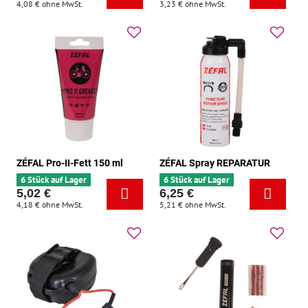
4,08 €
ohne MwSt.
3,23 €
ohne MwSt.
ZÉFAL Pro-II-Fett 150 ml
ZÉFAL Spray REPARATUR
6 Stück auf Lager
6 Stück auf Lager
5,02 €
6,25 €
4,18 €
ohne MwSt.
5,21 €
ohne MwSt.