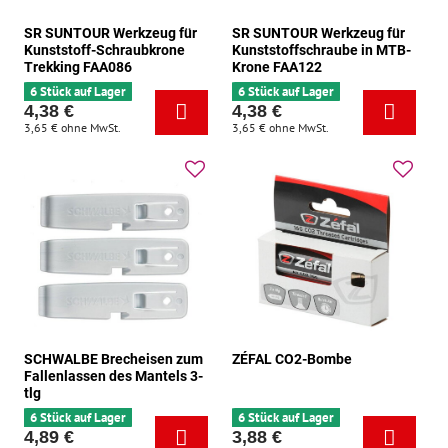
SR SUNTOUR Werkzeug für
SR SUNTOUR Werkzeug für
Kunststoff-Schraubkrone
Kunststoffschraube in MTB-
Trekking FAA086
Krone FAA122
6 Stück auf Lager
6 Stück auf Lager
4,38 €
4,38 €
3,65 €
ohne MwSt.
3,65 €
ohne MwSt.
SCHWALBE Brecheisen zum
ZÉFAL CO2-Bombe
Fallenlassen des Mantels 3-
tlg
6 Stück auf Lager
6 Stück auf Lager
4,89 €
3,88 €