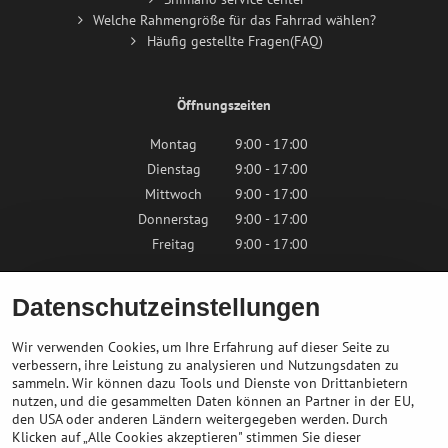
Welche Rahmengröße für das Fahrrad wählen?
Häufig gestellte Fragen(FAQ)
Öffnungszeiten
Montag
9:00 - 17:00
Dienstag
9:00 - 17:00
Mittwoch
9:00 - 17:00
Donnerstag
9:00 - 17:00
Freitag
9:00 - 17:00
Samstag
9:00 - 12:00
Datenschutzeinstellungen
Sonntag
Geschlossen
Wir verwenden Cookies, um Ihre Erfahrung auf dieser Seite zu
verbessern, ihre Leistung zu analysieren und Nutzungsdaten zu
sammeln. Wir können dazu Tools und Dienste von Drittanbietern
Kontaktieren Sie uns
nutzen, und die gesammelten Daten können an Partner in der EU,
den USA oder anderen Ländern weitergegeben werden. Durch
Klicken auf „Alle Cookies akzeptieren" stimmen Sie dieser
info@bikepeak.at