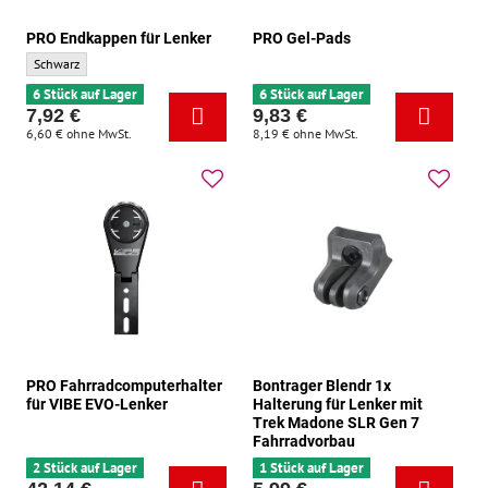
PRO Endkappen für Lenker
PRO Gel-Pads
PRO Endkappen für Lenker - Grundfarbe:
Schwarz
6 Stück auf Lager
6 Stück auf Lager
7,92 €
9,83 €
6,60 €
ohne MwSt.
8,19 €
ohne MwSt.
PRO Fahrradcomputerhalter
Bontrager Blendr 1x
für VIBE EVO-Lenker
Halterung für Lenker mit
Trek Madone SLR Gen 7
Fahrradvorbau
2 Stück auf Lager
1 Stück auf Lager