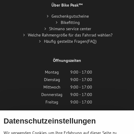
Über Bike Peak™
Geschenkgutscheine
Bikefitting
Shimano service center
Welche Rahmengröße für das Fahrrad wählen?
Häufig gestellte Fragen(FAQ)
Öffnungszeiten
Montag
9:00 - 17:00
Dienstag
9:00 - 17:00
Mittwoch
9:00 - 17:00
Donnerstag
9:00 - 17:00
Freitag
9:00 - 17:00
Samstag
9:00 - 12:00
Datenschutzeinstellungen
Sonntag
Geschlossen
Wir verwenden Cookies, um Ihre Erfahrung auf dieser Seite zu