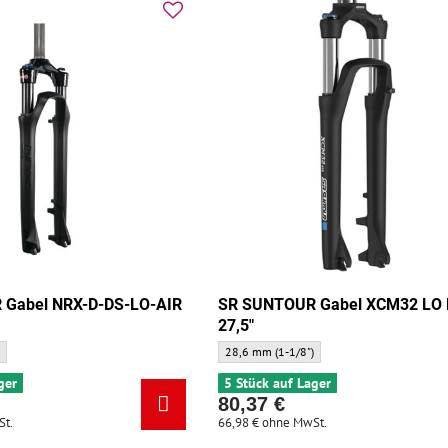
Gabel NRX-D-DS-LO-AIR
SR SUNTOUR Gabel XCM32 LO
27,5"
l NRX-D-DS-LO-AIR 28 - Gabelhals:
SR SUNTOUR Gabel XCM32 LO DS 27,5" - Gab
)
28,6 mm (1-1/8")
ger
5 Stück auf Lager
80,37 €
St.
66,98 €
ohne MwSt.