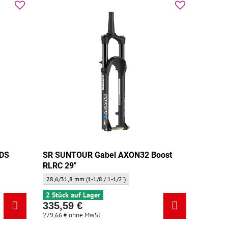
 DS
SR SUNTOUR Gabel AXON32 Boost
RLRC 29"
elhals:
SR SUNTOUR Gabel AXON32 Boost RLRC 29" - Gabelhals:
28,6/31,8 mm (1-1/8 / 1-1/2")
2 Stück auf Lager
335,59 €
279,66 €
ohne MwSt.