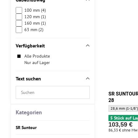
100 mm (4)
120 mm (1)
160 mm (1)
63 mm (2)
Verfügbarkeit
Alle Produkte
Nur auf Lager
Text suchen
Suchfilterergebnisse
SR SUNTOUR 
nach
28
Volltext
SR SUNTOUR Gabe
28,6 mm (1-1/8"
Kategorien
5 Stück auf La
103,59 €
SR Suntour
86,33 €
ohne Mw