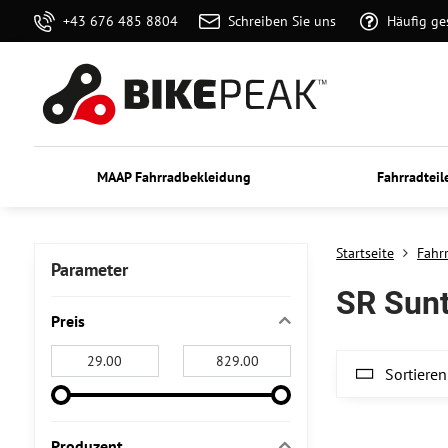
+43 676 485 8804
Schreiben Sie uns
Häufig ge
MAAP Fahrradbekleidung
Fahrradteil
Startseite
Fahrr
Parameter
SR Sun
Preis
Von:
An:
Sortieren
Produzent