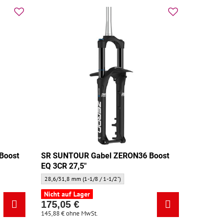
Boost
SR SUNTOUR Gabel ZERON36 Boost
EQ 3CR 27,5"
" - Gabelhals:
SR SUNTOUR Gabel ZERON36 Boost EQ 3CR 27,5" - Gabelhals:
28,6/31,8 mm (1-1/8 / 1-1/2")
Nicht auf Lager
175,05 €
145,88 €
ohne MwSt.