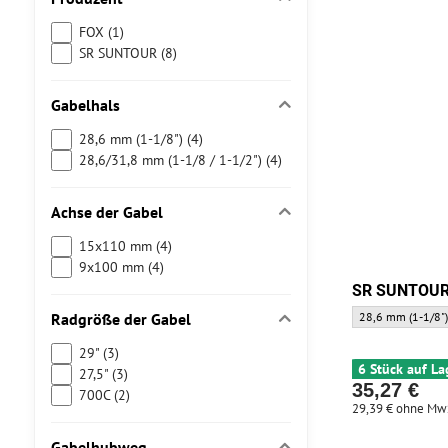
FOX (1)
SR SUNTOUR (8)
Gabelhals
28,6 mm (1-1/8") (4)
28,6/31,8 mm (1-1/8 / 1-1/2") (4)
Achse der Gabel
15x110 mm (4)
9x100 mm (4)
SR SUNTOUR 
SR SUNTOUR Gabel
Radgröße der Gabel
28,6 mm (1-1/8"
29" (3)
6 Stück auf La
27,5" (3)
35,27 €
700C (2)
29,39 €
ohne Mw
Gabelhubweg