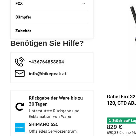
FOX
Dämpfer
Zubehör
Benötigen Sie Hilfe?
+436764858804
info​@bikepeak​.at
Gabel Fox 32 
Rückgabe der Ware bis zu
120, CTD AD
30 Tagen
Unterstützte Rückgabe und
Reklamation von Waren
1 Stück auf La
SHIMANO SSC
829 €
Offizielles Servicezentrum
690,83 €
ohne M