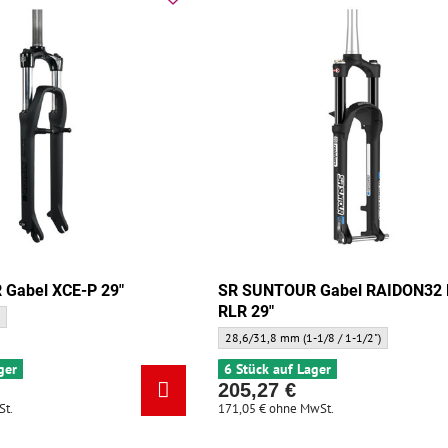
Gabel XCE-P 29"
SR SUNTOUR Gabel RAIDON32 
RLR 29"
 XCE-P 29" - Gabelhals:
)
SR SUNTOUR Gabel RAIDON32 Boost RLR 29"
28,6/31,8 mm (1-1/8 / 1-1/2")
ger
6 Stück auf Lager
205,27 €
St.
171,05 €
ohne MwSt.