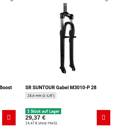
Boost
SR SUNTOUR Gabel M3010-P 28
SR SUNTOUR Gabel M3010-P 28 - Gabelhals:
28,6 mm (1-1/8")
 - Gabelhals:
3 Stück auf Lager
29,37 €
24,47 €
ohne MwSt.