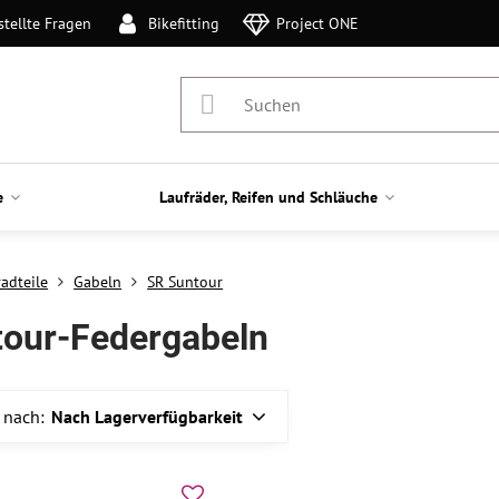
stellte Fragen
Bikefitting
Project ONE
e
Laufräder, Reifen und Schläuche
adteile
Gabeln
SR Suntour
tour-Federgabeln
 nach:
Nach Lagerverfügbarkeit