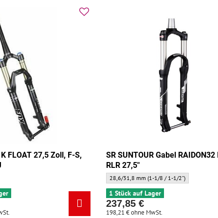
K FLOAT 27,5 Zoll, F-S,
SR SUNTOUR Gabel RAIDON32 
J
RLR 27,5"
SR SUNTOUR Gabel RAIDON32 Boost RLR 27,5
28,6/31,8 mm (1-1/8 / 1-1/2")
ger
1 Stück auf Lager
237,85 €
wSt.
198,21 €
ohne MwSt.