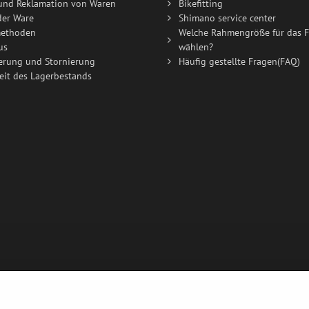
und Reklamation von Waren
Bikefitting
der Ware
Shimano service center
ethoden
Welche Rahmengröße für das F
us
wählen?
erung und Stornierung
Häufig gestellte Fragen(FAQ)
eit des Lagerbestands