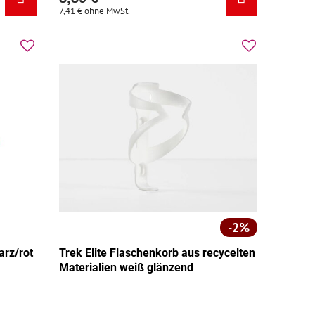
7,41 €
ohne MwSt.
2%
rz/rot
Trek Elite Flaschenkorb aus recycelten
Materialien weiß glänzend
 Grundfarbe:
Zusatzfarbe: