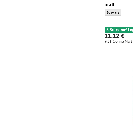
matt
ELITE Korb CUSTO
Schwarz
6 Stück auf La
11,12 €
9,26 €
ohne MwSt