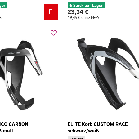
ger
6 Stück auf Lager
23,34 €
t.
19,45 €
ohne MwSt.
VICO CARBON
ELITE Korb CUSTOM RACE
ß matt
schwarz/weiß
CARBON schwarz/weiß matt - Grundfarbe:
ELITE Korb CUSTOM RACE schwarz/weiß - Gr
Schwarz