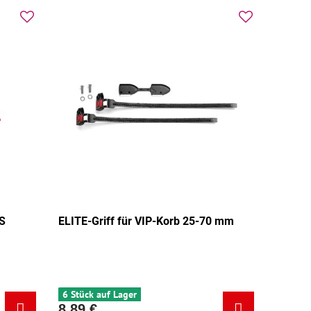
S
ELITE-Griff für VIP-Korb 25-70 mm
glänzend - Grundfarbe:
länzend - Zusatzfarbe:
6 Stück auf Lager
8,89 €