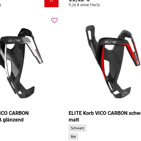
.
9,26 €
ohne MwSt.
VICO CARBON
ELITE Korb VICO CARBON schwa
ß glänzend
matt
CARBON schwarz/weiß glänzend - Grundfarbe:
ELITE Korb VICO CARBON schwarz/rot matt -
Schwarz
CARBON schwarz/weiß glänzend - Zusatzfarbe:
ELITE Korb VICO CARBON schwarz/rot matt - 
Rot