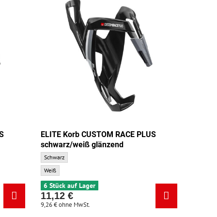
S
ELITE Korb CUSTOM RACE PLUS
schwarz/weiß glänzend
undfarbe:
ELITE Korb CUSTOM RACE PLUS schwarz/weiß glänzend - Grundfarbe:
Schwarz
ELITE Korb CUSTOM RACE PLUS schwarz/weiß glänzend - Zusatzfarbe:
Weiß
6 Stück auf Lager
11,12 €
9,26 €
ohne MwSt.