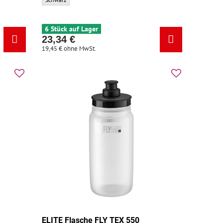
satzfarbe:
6 Stück auf Lager
23,34 €
19,45 €
ohne MwSt.
0
ELITE Flasche FLY TEX 550