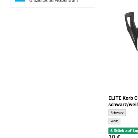
Offizielles Servicezentrum
ELITE Korb
schwarz/wei
ELITE Korb CUSTO
Schwarz
ELITE Korb CUSTO
Weiß
6 Stück auf La
10 €