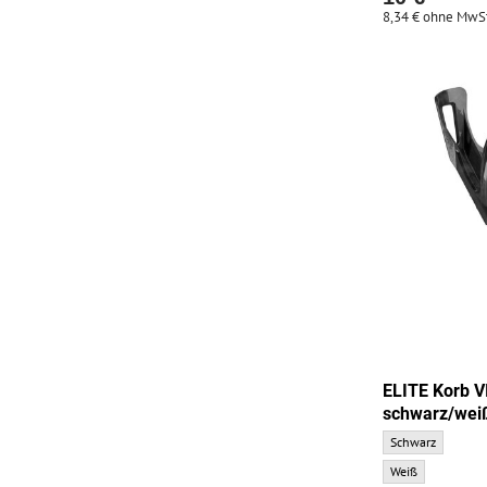
8,34 €
ohne MwSt
ELITE Korb 
schwarz/wei
ELITE Korb VICO 
Schwarz
ELITE Korb VICO 
Weiß