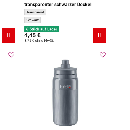
transparenter schwarzer Deckel
undfarbe:
ELITE Flasche FLY TEX 550 transparenter schwarzer Deckel - Grundfar
Transparent
ELITE Flasche FLY TEX 550 transparenter schwarzer Deckel - Zusatzfar
Schwarz
6 Stück auf Lager
4,45 €
3,71 €
ohne MwSt.