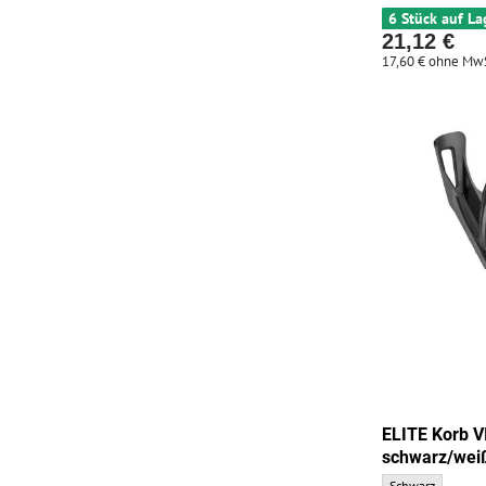
6 Stück auf La
21,12 €
17,60 €
ohne MwS
ELITE Korb 
schwarz/wei
ELITE Korb VICO 
Schwarz