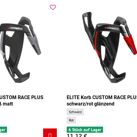
 CUSTOM RACE PLUS
ELITE Korb CUSTOM RACE PLU
ß matt
schwarz/rot glänzend
M RACE PLUS schwarz/weiß matt - Grundfarbe:
ELITE Korb CUSTOM RACE PLUS schwarz/rot 
Schwarz
M RACE PLUS schwarz/weiß matt - Zusatzfarbe:
ELITE Korb CUSTOM RACE PLUS schwarz/rot g
Rot
ger
6 Stück auf Lager
11,12 €