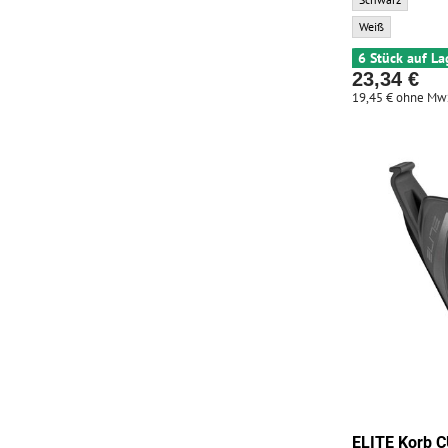
ELITE Korb VICO 
Weiß
6 Stück auf La
23,34 €
19,45 €
ohne Mw
ELITE Korb 