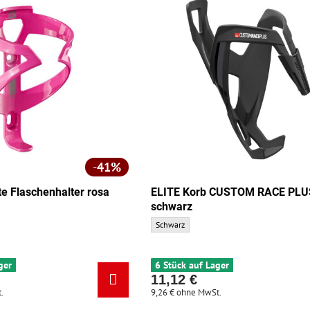
41%
te Flaschenhalter rosa
ELITE Korb CUSTOM RACE PLU
schwarz
ELITE Korb CUSTOM RACE PLUS schwarz - Gr
Schwarz
ger
6 Stück auf Lager
11,12 €
.
9,26 €
ohne MwSt.