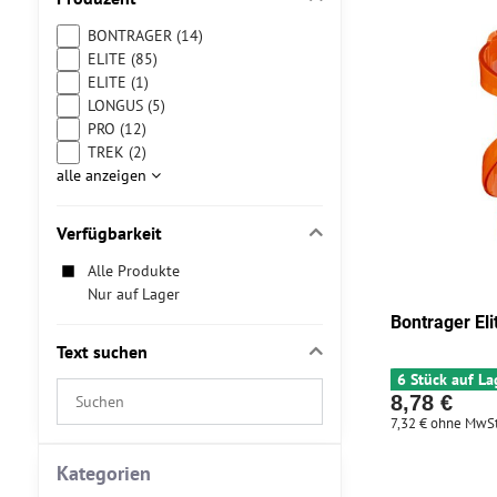
BONTRAGER (14)
ELITE (85)
ELITE (1)
LONGUS (5)
PRO (12)
TREK (2)
alle anzeigen
Verfügbarkeit
Alle Produkte
Nur auf Lager
Bontrager El
Text suchen
6 Stück auf La
Suchfilterergebnisse
8,78 €
nach
7,32 €
ohne MwSt
Volltext
Kategorien