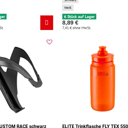
CARBON schwarz/weiß matt - Zusatzfarbe:
ELITE Korb CUSTOM RACE schwarz/weiß - Zu
Weiß
ger
6 Stück auf Lager
8,89 €
St.
7,41 €
ohne MwSt.
CUSTOM RACE schwarz
ELITE Trinkflasche FLY TEX 55