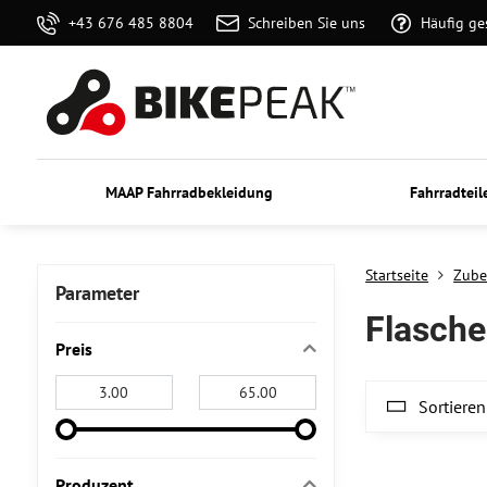
+43 676 485 8804
Schreiben Sie uns
Häufig ge
MAAP Fahrradbekleidung
Fahrradteil
Startseite
Zube
Parameter
Flasche
Preis
Von:
An:
Sortieren
Produzent