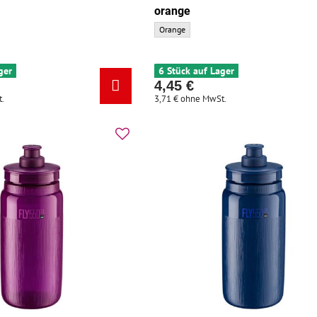
orange
M RACE schwarz matt - Grundfarbe:
ELITE Trinkflasche FLY TEX 550 orange - Gr
Orange
ger
6 Stück auf Lager
4,45 €
.
3,71 €
ohne MwSt.