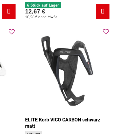
6 Stück auf Lager
12,67 €
10,56 €
ohne MwSt.
ELITE Korb VICO CARBON schwarz
matt
undfarbe:
ELITE Korb VICO CARBON schwarz matt - Grundfarbe:
Schwarz