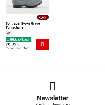
16%
Bontrager Evoke Graue
Turnschuhe
Bontrager Evoke Graue Turnschuhe - Größe:
40
1 Stück auf Lager
78,05 €
65,04 €
ohne MwSt.
Newsletter
Newsletter abonnieren :