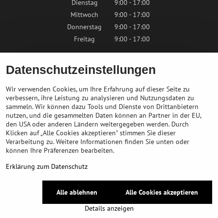
Dienstag
9:00 - 17:00
Mittwoch
9:00 - 17:00
Donnerstag
9:00 - 17:00
Freitag
9:00 - 17:00
Samstag
9:00 - 12:00
Datenschutzeinstellungen
Sonntag
Geschlossen
Wir verwenden Cookies, um Ihre Erfahrung auf dieser Seite zu
verbessern, ihre Leistung zu analysieren und Nutzungsdaten zu
sammeln. Wir können dazu Tools und Dienste von Drittanbietern
Kontaktieren Sie uns
nutzen, und die gesammelten Daten können an Partner in der EU,
den USA oder anderen Ländern weitergegeben werden. Durch
Klicken auf „Alle Cookies akzeptieren" stimmen Sie dieser
info@bikepeak.at
Verarbeitung zu. Weitere Informationen finden Sie unten oder
+436764858804
können Ihre Präferenzen bearbeiten.
Zum Geschäft navigieren
Erklärung zum Datenschutz
©
2026
Urheberrecht
Alle ablehnen
Alle Cookies akzeptieren
Datenschutz-Einstellungen
Erklärung zum Datenschutz
Details anzeigen
Website erstellt mit:
BiznisWeb.sk