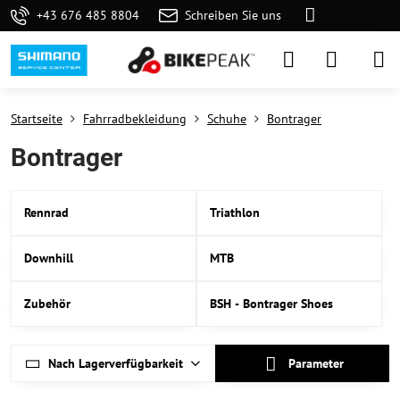
+43 676 485 8804
Schreiben Sie uns
Startseite
Fahrradbekleidung
Schuhe
Bontrager
Bontrager
Rennrad
Triathlon
Downhill
MTB
Zubehör
BSH - Bontrager Shoes
Nach Lagerverfügbarkeit
Parameter