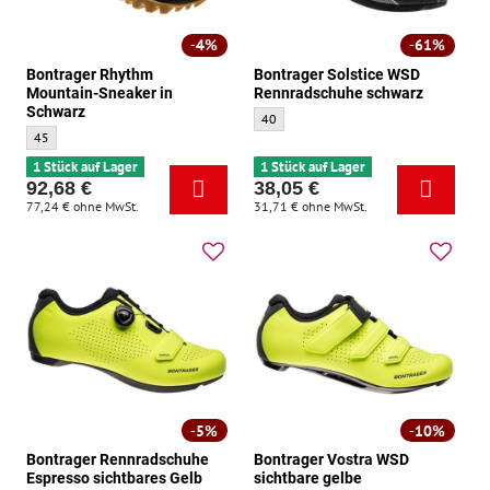
4%
61%
Bontrager Rhythm
Bontrager Solstice WSD
Mountain-Sneaker in
Rennradschuhe schwarz
Schwarz
Bontrager Solstice WSD Rennradschuhe sc
40
Bontrager Rhythm Mountain-Sneaker in Schwarz - Größe:
45
1 Stück auf Lager
1 Stück auf Lager
92,68 €
38,05 €
77,24 €
ohne MwSt.
31,71 €
ohne MwSt.
5%
10%
Bontrager Rennradschuhe
Bontrager Vostra WSD
Espresso sichtbares Gelb
sichtbare gelbe