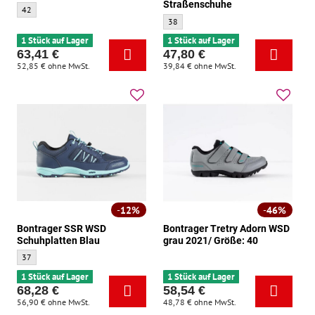
Straßenschuhe
Bontrager Rennradschuhe Espresso sichtbares Gelb - Größe:
42
Bontrager Vostra WSD sichtbare gelbe St
38
1 Stück auf Lager
1 Stück auf Lager
63,41 €
47,80 €
52,85 €
ohne MwSt.
39,84 €
ohne MwSt.
12%
46%
Bontrager SSR WSD
Bontrager Tretry Adorn WSD
Schuhplatten Blau
grau 2021/ Größe: 40
Bontrager SSR WSD Schuhplatten Blau - Größe:
37
1 Stück auf Lager
1 Stück auf Lager
68,28 €
58,54 €
56,90 €
ohne MwSt.
48,78 €
ohne MwSt.