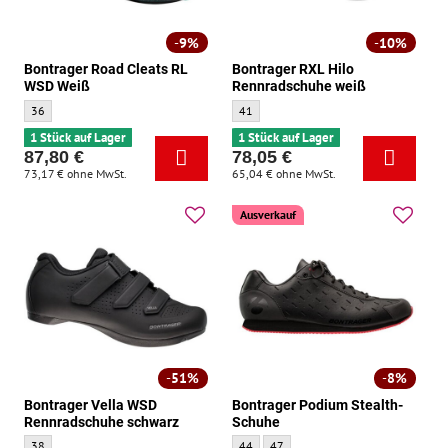
9%
10%
Bontrager Road Cleats RL
Bontrager RXL Hilo
WSD Weiß
Rennradschuhe weiß
Bontrager Road Cleats RL WSD Weiß - Größe:
Bontrager RXL Hilo Rennradschuhe weiß -
36
41
1 Stück auf Lager
1 Stück auf Lager
87,80 €
78,05 €
73,17 €
ohne MwSt.
65,04 €
ohne MwSt.
Ausverkauf
51%
8%
Bontrager Vella WSD
Bontrager Podium Stealth-
Rennradschuhe schwarz
Schuhe
Bontrager Vella WSD Rennradschuhe schwarz - Größe:
Bontrager Podium Stealth-Schuhe - Größe
Bontrager Podium Stealth-Schuhe -
38
44
47