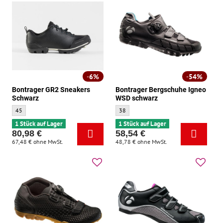
6%
54%
Bontrager GR2 Sneakers
Bontrager Bergschuhe Igneo
Schwarz
WSD schwarz
Bontrager GR2 Sneakers Schwarz - Größe:
Bontrager Bergschuhe Igneo WSD schwarz
45
38
1 Stück auf Lager
1 Stück auf Lager
80,98 €
58,54 €
67,48 €
ohne MwSt.
48,78 €
ohne MwSt.