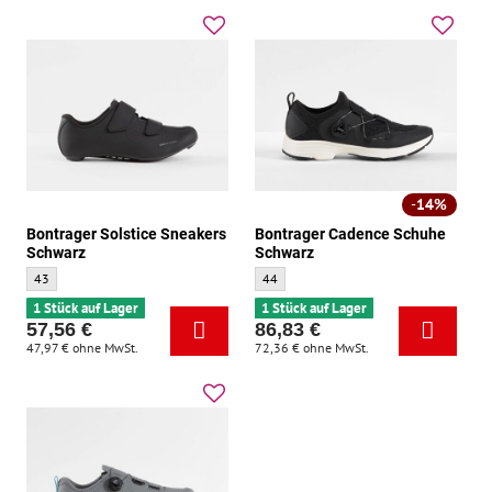
14%
Bontrager Solstice Sneakers
Bontrager Cadence Schuhe
Schwarz
Schwarz
Bontrager Solstice Sneakers Schwarz - Größe:
Bontrager Cadence Schuhe Schwarz - Grö
43
44
1 Stück auf Lager
1 Stück auf Lager
57,56 €
86,83 €
47,97 €
ohne MwSt.
72,36 €
ohne MwSt.