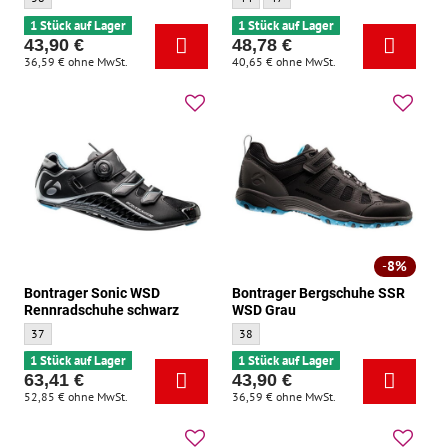
1 Stück auf Lager
1 Stück auf Lager
43,90 €
48,78 €
36,59 €
ohne MwSt.
40,65 €
ohne MwSt.
8%
Bontrager Sonic WSD
Bontrager Bergschuhe SSR
Rennradschuhe schwarz
WSD Grau
Bontrager Sonic WSD Rennradschuhe schwarz - Größe:
Bontrager Bergschuhe SSR WSD Grau - Gr
37
38
1 Stück auf Lager
1 Stück auf Lager
63,41 €
43,90 €
52,85 €
ohne MwSt.
36,59 €
ohne MwSt.