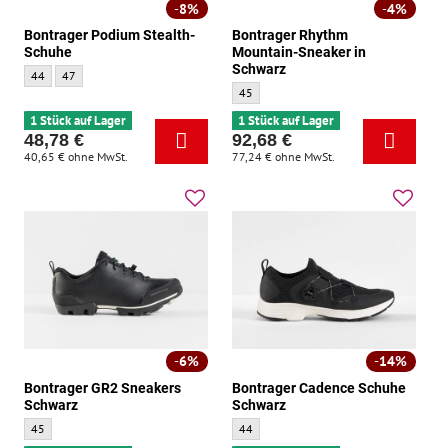
8%
4%
Bontrager Podium Stealth-
Bontrager Rhythm
Schuhe
Mountain-Sneaker in
Schwarz
Bontrager Podium Stealth-Schuhe - Größe:
Bontrager Podium Stealth-Schuhe - Größe:
44
47
Bontrager Rhythm Mountain-Sneaker in S
45
1 Stück auf Lager
1 Stück auf Lager
48,78 €
92,68 €
40,65 €
ohne MwSt.
77,24 €
ohne MwSt.
6%
14%
Bontrager GR2 Sneakers
Bontrager Cadence Schuhe
Schwarz
Schwarz
Bontrager GR2 Sneakers Schwarz - Größe:
Bontrager Cadence Schuhe Schwarz - Grö
45
44