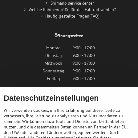
Shimano service center
Welche Rahmengröße für das Fahrrad wählen?
Häufig gestellte Fragen(FAQ)
Öffnungszeiten
Montag
9:00 - 17:00
Dienstag
9:00 - 17:00
Mittwoch
9:00 - 17:00
Donnerstag
9:00 - 17:00
Freitag
9:00 - 17:00
Samstag
9:00 - 12:00
Datenschutzeinstellungen
Sonntag
Geschlossen
Wir verwenden Cookies, um Ihre Erfahrung auf dieser Seite zu
verbessern, ihre Leistung zu analysieren und Nutzungsdaten zu
sammeln. Wir können dazu Tools und Dienste von Drittanbietern
Kontaktieren Sie uns
nutzen, und die gesammelten Daten können an Partner in der EU,
den USA oder anderen Ländern weitergegeben werden. Durch