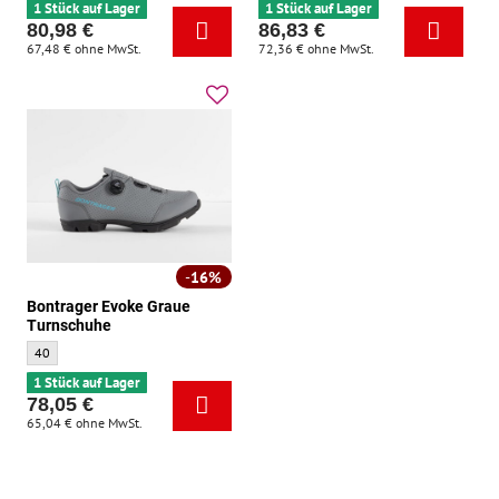
1 Stück auf Lager
1 Stück auf Lager
80,98 €
86,83 €
67,48 €
ohne MwSt.
72,36 €
ohne MwSt.
16%
Bontrager Evoke Graue
Turnschuhe
Bontrager Evoke Graue Turnschuhe - Größe:
40
1 Stück auf Lager
78,05 €
65,04 €
ohne MwSt.