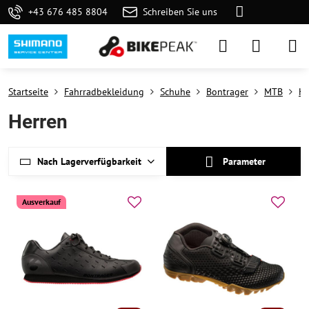
+43 676 485 8804
Schreiben Sie uns
Startseite
Fahrradbekleidung
Schuhe
Bontrager
MTB
He
Herren
Nach Lagerverfügbarkeit
Parameter
Ausverkauf