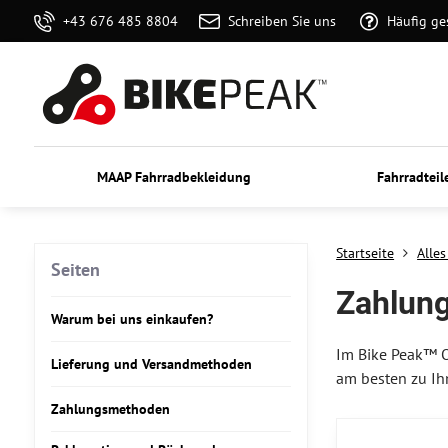
+43 676 485 8804
Schreiben Sie uns
Häufig ge
MAAP Fahrradbekleidung
Fahrradteil
Startseite
Alle
Seiten
Zahlun
Warum bei uns einkaufen?
Im Bike Peak™ O
Lieferung und Versandmethoden
am besten zu Ih
Zahlungsmethoden