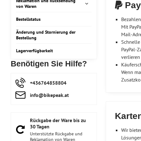
Reklamation und Rücksendung
Pay
von Waren
Bezahlen 
Bestellstatus
Mit PayP
Änderung und Stornierung der
Mail-Adre
Bestellung
Schnelle
PayPal-Z
Lagerverfügbarkeit
verlieren
Benötigen Sie Hilfe?
Käufersc
Wenn mal 
Zusatzko
+436764858804
info​@bikepeak​.at
Karte
Rückgabe der Ware bis zu
30 Tagen
Wir biet
Unterstützte Rückgabe und
Lösungen 
Reklamation von Waren