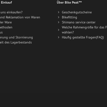
 Einkauf
Über Bike Peak™
uns einkaufen?
Geschenkgutscheine
und Reklamation von Waren
Bikefitting
der Ware
Shimano service center
ethoden
Welche Rahmengröße für das F
us
wählen?
erung und Stornierung
Häufig gestellte Fragen(FAQ)
eit des Lagerbestands