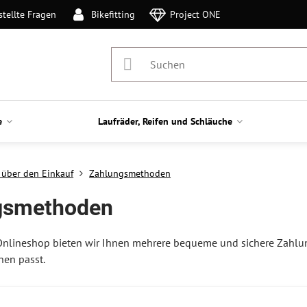
stellte Fragen
Bikefitting
Project ONE
e
Laufräder, Reifen und Schläuche
s über den Einkauf
Zahlungsmethoden
gsmethoden
nlineshop bieten wir Ihnen mehrere bequeme und sichere Zahlu
nen passt.