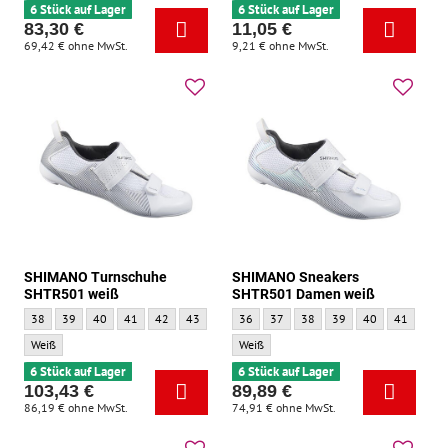
6 Stück auf Lager
6 Stück auf Lager
83,30 €
11,05 €
69,42 €
ohne MwSt.
9,21 €
ohne MwSt.
SHIMANO Turnschuhe
SHIMANO Sneakers
SHTR501 weiß
SHTR501 Damen weiß
SHIMANO Turnschuhe SHTR501 weiß - Größe :
SHIMANO Turnschuhe SHTR501 weiß - Größe :
SHIMANO Turnschuhe SHTR501 weiß - Größe :
SHIMANO Turnschuhe SHTR501 weiß - Größe :
SHIMANO Turnschuhe SHTR501 weiß - Größe :
SHIMANO Turnschuhe SHTR501 weiß - Größe :
SHIMANO Turnschuhe SHTR501 weiß - Größe 
SHIMANO Sneakers SHTR501 Damen weiß 
SHIMANO Turnschuhe SHTR501 weiß - G
SHIMANO Sneakers SHTR501 Damen
SHIMANO Turnschuhe SHTR501 we
SHIMANO Sneakers SHTR501 
SHIMANO Turnschuhe SHTR5
SHIMANO Sneakers SHT
SHIMANO Turnschuhe
SHIMANO Sneake
SHIMANO Turns
SHIMANO S
SHIMANO 
SHIM
38
39
40
41
42
43
44
36
45
37
46
38
47
39
48
40
49
41
50
42
SHIMANO Turnschuhe SHTR501 weiß - Grundfarbe:
SHIMANO Sneakers SHTR501 Damen weiß 
Weiß
Weiß
6 Stück auf Lager
6 Stück auf Lager
103,43 €
89,89 €
86,19 €
ohne MwSt.
74,91 €
ohne MwSt.