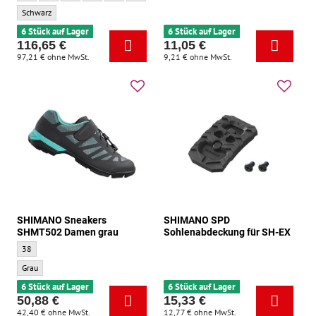
SHIMANO Turnschuhe SHGF600 schwarz - Grundfarbe:
Schwarz
6 Stück auf Lager
6 Stück auf Lager
116,65 €
11,05 €
97,21 €
ohne MwSt.
9,21 €
ohne MwSt.
SHIMANO Sneakers
SHIMANO SPD
SHMT502 Damen grau
Sohlenabdeckung für SH-EX
SHIMANO Sneakers SHMT502 Damen grau - Größe :
38
SHIMANO Sneakers SHMT502 Damen grau - Grundfarbe:
Grau
6 Stück auf Lager
6 Stück auf Lager
50,88 €
15,33 €
42,40 €
ohne MwSt.
12,77 €
ohne MwSt.