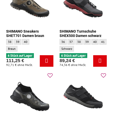
SHIMANO Sneakers
SHIMANO Turnschuhe
SHET701 Damen braun
SHEX500 Damen schwarz
SHIMANO Sneakers SHET701 Damen braun - Größe :
SHIMANO Sneakers SHET701 Damen braun - Größe :
SHIMANO Sneakers SHET701 Damen braun - Größe :
SHIMANO Turnschuhe SHEX500 Damen sch
SHIMANO Turnschuhe SHEX500 Dam
SHIMANO Turnschuhe SHEX50
SHIMANO Turnschuhe S
SHIMANO Turnsc
SHIMANO T
SHIM
38
39
40
36
37
38
39
40
41
42
SHIMANO Sneakers SHET701 Damen braun - Grundfarbe:
SHIMANO Turnschuhe SHEX500 Damen sch
Braun
Schwarz
6 Stück auf Lager
6 Stück auf Lager
111,25 €
89,24 €
92,71 €
ohne MwSt.
74,36 €
ohne MwSt.