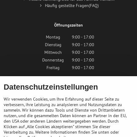
Häufig gestellte Fragen(FAQ)
Öffnungszeiten
Montag
9:00 - 17:00
Dienstag
9:00 - 17:00
Mittwoch
9:00 - 17:00
Donnerstag
9:00 - 17:00
Freitag
9:00 - 17:00
Samstag
9:00 - 12:00
Datenschutzeinstellungen
Sonntag
Geschlossen
Wir verwenden Cookies, um Ihre Erfahrung auf dieser Seite zu
verbessern, ihre Leistung zu analysieren und Nutzungsdaten zu
sammeln. Wir können dazu Tools und Dienste von Drittanbietern
Kontaktieren Sie uns
nutzen, und die gesammelten Daten können an Partner in der EU,
den USA oder anderen Ländern weitergegeben werden. Durch
Klicken auf „Alle Cookies akzeptieren" stimmen Sie dieser
info@bikepeak.at
Verarbeitung zu. Weitere Informationen finden Sie unten oder
+436764858804