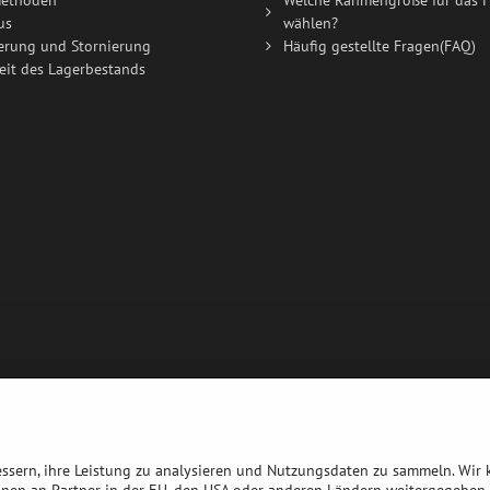
ethoden
Welche Rahmengröße für das F
us
wählen?
erung und Stornierung
Häufig gestellte Fragen(FAQ)
eit des Lagerbestands
bessern, ihre Leistung zu analysieren und Nutzungsdaten zu sammeln. Wir