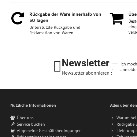
Rückgabe der Ware innerhalb von
Über
30 Tagen
Best
eing
Unterstützte Rückgabe und
vers
Reklamation von Waren
Newsletter
Ich möch
anmelde
Newsletter abonnieren :
Nützliche Informationen
Alles über den
Über uns
Warum bei 
Service buchen
Rückgabe 
Allgemeine Geschäftsbedingungen
Lieferung 