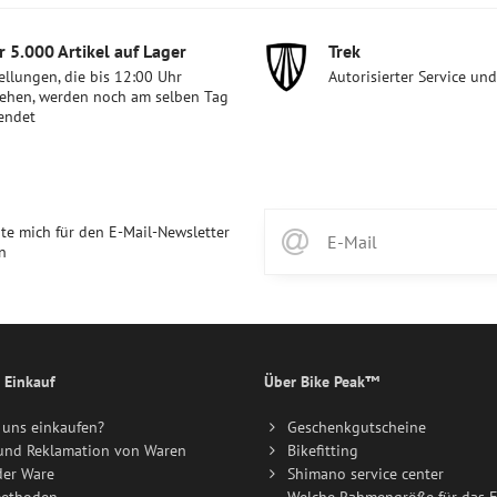
 5​.000 Artikel auf Lager
Trek
ellungen, die bis 12:00 Uhr
Autorisierter Service un
ehen, werden noch am selben Tag
endet
te mich für den E-Mail-Newsletter
n
 Einkauf
Über Bike Peak™
uns einkaufen?
Geschenkgutscheine
und Reklamation von Waren
Bikefitting
der Ware
Shimano service center