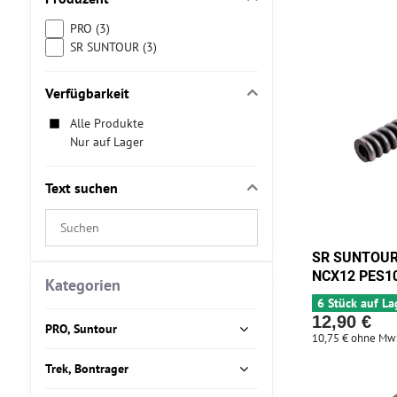
PRO (3)
SR SUNTOUR (3)
Verfügbarkeit
Alle Produkte
Nur auf Lager
Text suchen
Suchfilterergebnisse
nach
SR SUNTOUR 
Volltext
NCX12 PES10
Kategorien
6 Stück auf La
12,90 €
PRO, Suntour
10,75 €
ohne Mw
Trek, Bontrager