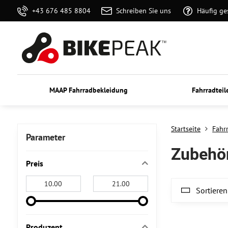
+43 676 485 8804
Schreiben Sie uns
Häufig ge
MAAP Fahrradbekleidung
Fahrradteil
Startseite
Fahrr
Parameter
Zubehör
Preis
Von:
An:
Sortieren
Produzent