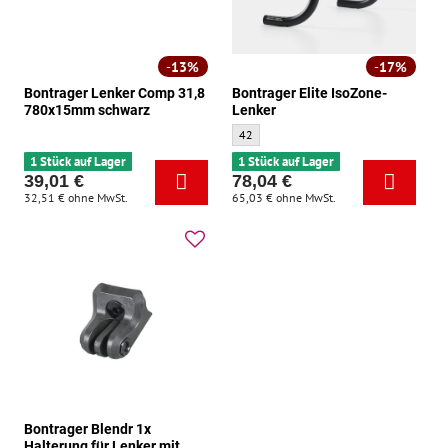
13%
17%
Bontrager Lenker Comp 31,8
Bontrager Elite IsoZone-
780x15mm schwarz
Lenker
Bontrager Elite IsoZone-Lenker - Größe:
42
1 Stück auf Lager
1 Stück auf Lager
39,01 €
78,04 €
32,51 €
ohne MwSt.
65,03 €
ohne MwSt.
Bontrager Blendr 1x
Halterung für Lenker mit