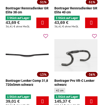
51%
51%
Bontrager Rennradlenker GR
Bontrager Rennradlenker GR
Elite 38 cm
Elite 40 cm
3 Stück auf Lager
3 Stück auf Lager
43,69 €
43,69 €
36,41 €
ohne MwSt.
36,41 €
ohne MwSt.
13%
36%
Bontrager Lenker Comp 31,8
Bontrager Pro VR-C Lenker
720x5mm schwarz
schwarz
Bontrager Pro VR-C Lenker schwarz - Größ
42 cm
1 Stück auf Lager
1 Stück auf Lager
39,01 €
145,37 €