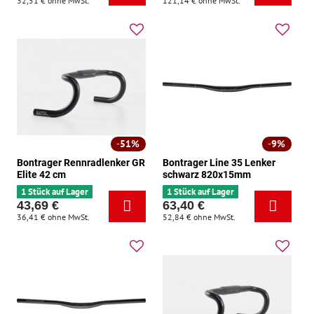
32,51 €
ohne MwSt.
121,14 €
ohne MwSt.
51%
9%
Bontrager Rennradlenker GR
Bontrager Line 35 Lenker
Elite 42 cm
schwarz 820x15mm
1 Stück auf Lager
1 Stück auf Lager
43,69 €
63,40 €
36,41 €
ohne MwSt.
52,84 €
ohne MwSt.