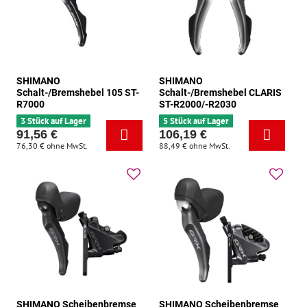
SHIMANO
SHIMANO
Schalt-/Bremshebel 105 ST-
Schalt-/Bremshebel CLARIS
R7000
ST-R2000/-R2030
3 Stück auf Lager
5 Stück auf Lager
91,56 €
106,19 €
76,30 €
ohne MwSt.
88,49 €
ohne MwSt.
SHIMANO Scheibenbremse
SHIMANO Scheibenbremse