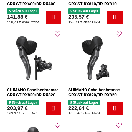
GRX ST-RX600/BR-RX400
GRX ST-RX810/BR-RX810
5 Stück auf Lager
5 Stück auf Lager
141,88 €
235,57 €
118,24 €
ohne MwSt.
196,31 €
ohne MwSt.
SHIMANO Scheibenbremse
SHIMANO Scheibenbremse
GRX ST-RX820/BR-RX820
GRX ST-RX820/BR-RX820
5 Stück auf Lager
5 Stück auf Lager
203,97 €
222,64 €
169,97 €
ohne MwSt.
185,54 €
ohne MwSt.