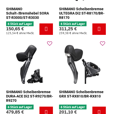
SHIMANO
SHIMANO Scheibenbremse
Schalt-/Bremshebel SORA
ULTEGRA Di2 ST-R8170/BR-
ST-R3000/ST-R3030
R8170
6 Stück auf Lager
6 Stück auf Lager
150,65 €
311,25 €
125,54 €
ohne MwSt.
259,38 €
ohne MwSt.
SHIMANO Scheibenbremse
SHIMANO Scheibenbremse
DURA-ACE Di2 ST-R9270/BR-
GRX ST-RX810/BR-RX810
R9270
6 Stück auf Lager
6 Stück auf Lager
479,85 €
201,10 €