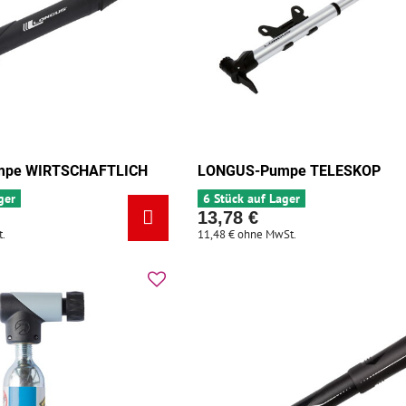
mpe WIRTSCHAFTLICH
LONGUS-Pumpe TELESKOP
ger
6 Stück auf Lager
13,78 €
.
11,48 €
ohne MwSt.