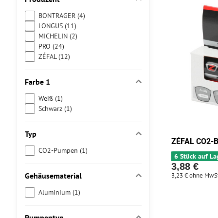
BONTRAGER (4)
LONGUS (11)
MICHELIN (2)
PRO (24)
ZÉFAL (12)
Farbe 1
Weiß (1)
Schwarz (1)
Typ
ZÉFAL CO2-
CO2-Pumpen (1)
6 Stück auf La
3,88 €
Gehäusematerial
3,23 €
ohne MwSt
Aluminium (1)
Pumpentyp