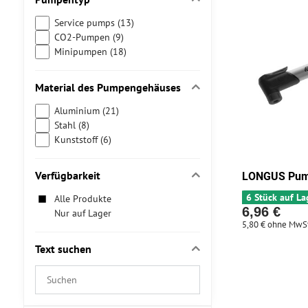
Service pumps (13)
CO2-Pumpen (9)
Minipumpen (18)
Material des Pumpengehäuses
Aluminium (21)
Stahl (8)
Kunststoff (6)
Verfügbarkeit
LONGUS Pum
6 Stück auf La
Alle Produkte
6,96 €
Nur auf Lager
5,80 €
ohne MwSt
Text suchen
Suchfilterergebnisse
nach
Volltext