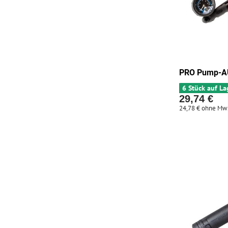
PRO Pump-
6 Stück auf La
29,74 €
24,78 €
ohne Mw