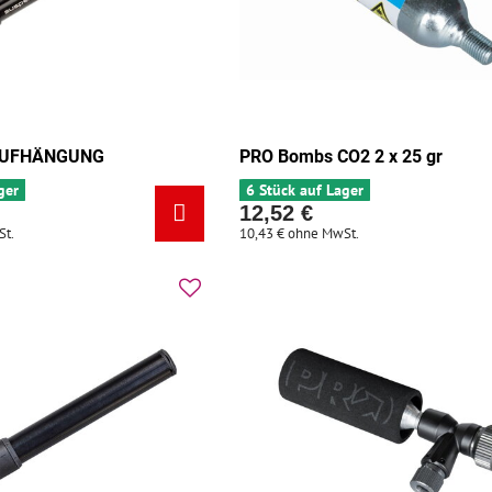
AUFHÄNGUNG
PRO Bombs CO2 2 x 25 gr
ger
6 Stück auf Lager
12,52 €
St.
10,43 €
ohne MwSt.