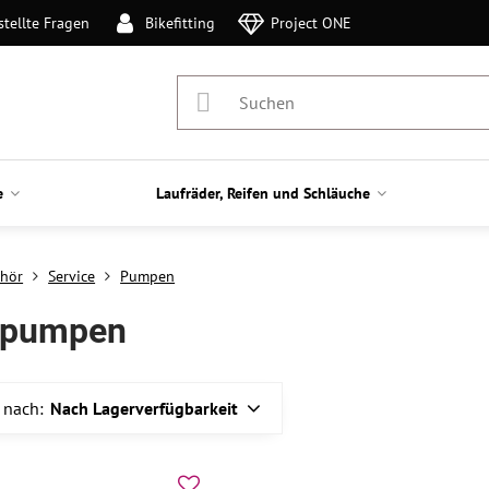
stellte Fragen
Bikefitting
Project ONE
e
Laufräder, Reifen und Schläuche
hör
Service
Pumpen
dpumpen
 nach:
Nach Lagerverfügbarkeit