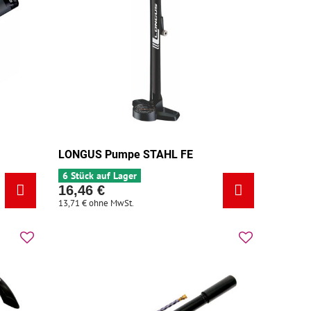
LONGUS Pumpe STAHL FE
6 Stück auf Lager
16,46 €
13,71 €
ohne MwSt.