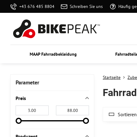
+43 676 485 8804
Schreiben Sie uns
Häufig ge
MAAP Fahrradbekleidung
Fahrradteil
Startseite
Zube
Parameter
Fahrra
Preis
Von:
An:
Sortieren
Produzent