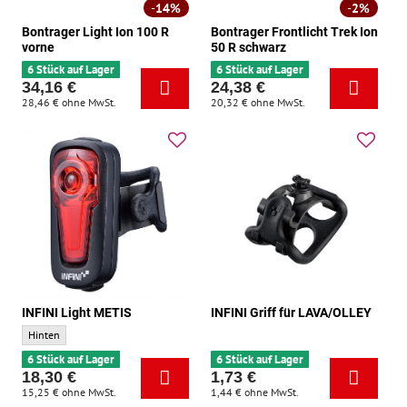
14%
2%
Bontrager Light Ion 100 R
Bontrager Frontlicht Trek Ion
vorne
50 R schwarz
6 Stück auf Lager
6 Stück auf Lager
34,16 €
24,38 €
28,46 €
ohne MwSt.
20,32 €
ohne MwSt.
INFINI Light METIS
INFINI Griff für LAVA/OLLEY
INFINI Light METIS - Standort:
Hinten
6 Stück auf Lager
6 Stück auf Lager
18,30 €
1,73 €
15,25 €
ohne MwSt.
1,44 €
ohne MwSt.