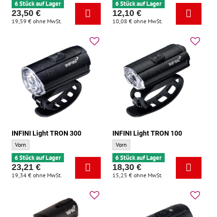
6 Stück auf Lager
6 Stück auf Lager
23,50 €
12,10 €
19,59 €
ohne MwSt.
10,08 €
ohne MwSt.
INFINI Light TRON 300
INFINI Light TRON 100
INFINI Light TRON 300 - Standort:
INFINI Light TRON 100 - Standort:
Vorn
Vorn
6 Stück auf Lager
6 Stück auf Lager
23,21 €
18,30 €
19,34 €
ohne MwSt.
15,25 €
ohne MwSt.