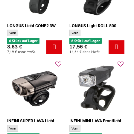
LONGUS Licht CONE2 3W
LONGUS Light ROLL 500
LONGUS Licht CONE2 3W - Standort:
LONGUS Light ROLL 500 - Standort:
Vorn
Vorn
6 Stück auf Lager
6 Stück auf Lager
8,63 €
17,56 €
7,19 €
ohne MwSt.
14,64 €
ohne MwSt.
INFINI SUPER LAVA Licht
INFINI MINI LAVA Frontlicht
INFINI SUPER LAVA Licht - Standort:
INFINI MINI LAVA Frontlicht - Standort:
Vorn
Vorn