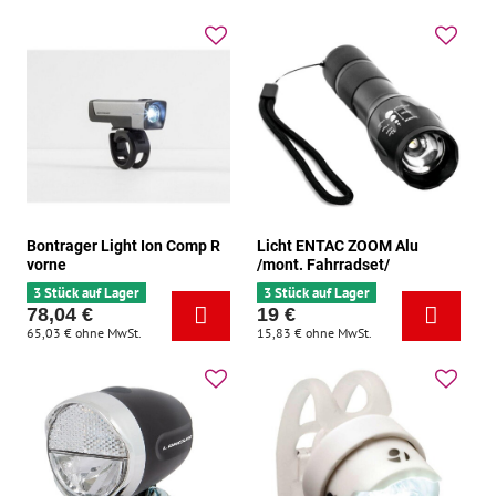
Bontrager Light Ion Comp R
Licht ENTAC ZOOM Alu
vorne
/mont. Fahrradset/
3 Stück auf Lager
3 Stück auf Lager
78,04 €
19 €
65,03 €
ohne MwSt.
15,83 €
ohne MwSt.