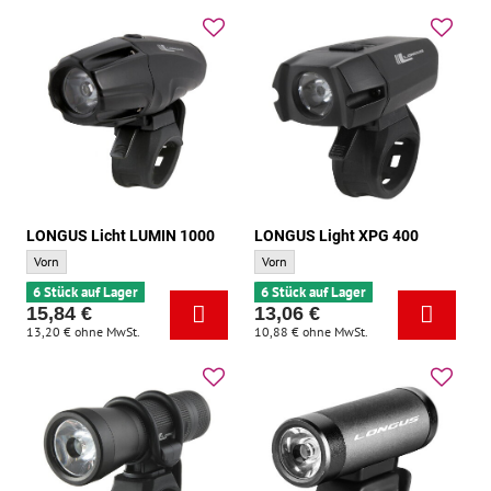
LONGUS Licht LUMIN 1000
LONGUS Light XPG 400
LONGUS Licht LUMIN 1000 - Standort:
LONGUS Light XPG 400 - Standort:
Vorn
Vorn
6 Stück auf Lager
6 Stück auf Lager
15,84 €
13,06 €
13,20 €
ohne MwSt.
10,88 €
ohne MwSt.