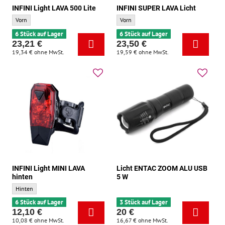
INFINI Light LAVA 500 Lite
INFINI SUPER LAVA Licht
INFINI Light LAVA 500 Lite - Standort:
INFINI SUPER LAVA Licht - Standort:
Vorn
Vorn
6 Stück auf Lager
6 Stück auf Lager
23,21 €
23,50 €
19,34 €
ohne MwSt.
19,59 €
ohne MwSt.
INFINI Light MINI LAVA
Licht ENTAC ZOOM ALU USB
hinten
5 W
INFINI Light MINI LAVA hinten - Standort:
Hinten
6 Stück auf Lager
3 Stück auf Lager
12,10 €
20 €
10,08 €
ohne MwSt.
16,67 €
ohne MwSt.