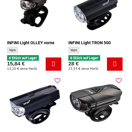
INFINI Light OLLEY vorne
INFINI Light TRON 500
INFINI Light OLLEY vorne - Standort:
INFINI Light TRON 500 - Standort:
Vorn
Vorn
6 Stück auf Lager
6 Stück auf Lager
15,84 €
28 €
13,20 €
ohne MwSt.
23,33 €
ohne MwSt.