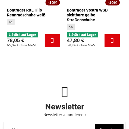
10%
10%
Bontrager RXL Hilo
Bontrager Vostra WSD
Rennradschuhe weiß
sichtbare gelbe
Straßenschuhe
Bontrager RXL Hilo Rennradschuhe weiß - Größe:
41
Bontrager Vostra WSD sichtbare gelbe St
38
1 Stück auf Lager
1 Stück auf Lager
78,05 €
47,80 €
65,04 €
ohne MwSt.
39,84 €
ohne MwSt.
Newsletter
Newsletter abonnieren :