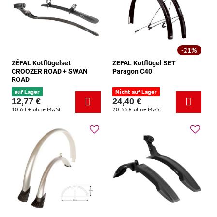
21%
ZÉFAL Kotflügelset
ZEFAL Kotflügel SET
CROOZER ROAD + SWAN
Paragon C40
ROAD
auf Lager
Nicht auf Lager
12,77 €
24,40 €
10,64 €
ohne MwSt.
20,33 €
ohne MwSt.