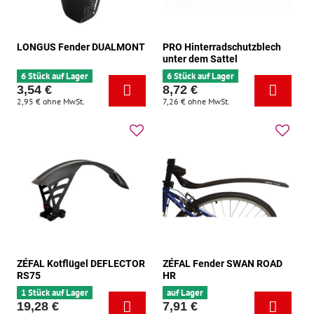
LONGUS Fender DUALMONT
PRO Hinterradschutzblech
unter dem Sattel
6 Stück auf Lager
6 Stück auf Lager
3,54 €
8,72 €
2,95 €
ohne MwSt.
7,26 €
ohne MwSt.
ZÉFAL Kotflügel DEFLECTOR
ZÉFAL Fender SWAN ROAD
RS75
HR
1 Stück auf Lager
auf Lager
19,28 €
7,91 €