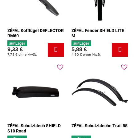
ZÉFAL Kotflügel DEFLECTOR
ZÉFAL Fender SHIELD LITE
RM60
M
auf Lager
auf Lager
9,33 €
5,88 €
7,78 €
ohne MwSt.
4,90 €
ohne MwSt.
ZÉFAL Schutzblech SHIELD
ZÉFAL Schutzbleche Trail 55
S10 Road