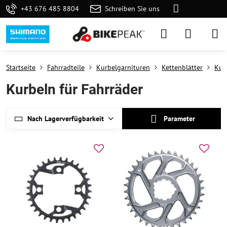
+43 676 485 8804
Schreiben Sie uns
Startseite
Fahrradteile
Kurbelgarnituren
Kettenblätter
Kur
Kurbeln für Fahrräder
Nach Lagerverfügbarkeit
Parameter