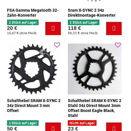
FSA Gamma Megatooth 32-
Sram X-SYNC 2 34z
Zahn-Konverter
Direktmontage-Konverter
2 Stück auf Lager
2 Stück auf Lager
20 €
118 €
16,67 €
ohne MwSt.
98,33 €
ohne MwSt.
Schalthebel SRAM X-SYNC 2
Schalthebel SRAM X-SYNC 2
34z Direct Mount 3 mm
Stahl 34z Direct Mount 3mm
Offset
Offset Boost Eagle Black,
Stahl
1 Stück auf Lager
Nicht auf Lager
50 €
23 €