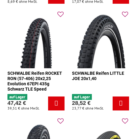
8,69 €
ohne MwSt.
17,07 €
ohne MwSt.
SCHWALBE Reifen ROCKET
SCHWALBE Reifen LITTLE
RON (57-406) 20x2,25
JOE 20x1,40
Evolution 67EPI 435g
Schwarz TLE Speed
auf Lager
auf Lager
47,42 €
28,52 €
39,51 €
ohne MwSt.
23,77 €
ohne MwSt.