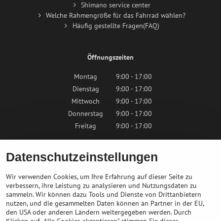
Shimano service center
Welche Rahmengröße für das Fahrrad wählen?
Häufig gestellte Fragen(FAQ)
Öffnungszeiten
Montag
9:00 - 17:00
Dienstag
9:00 - 17:00
Mittwoch
9:00 - 17:00
Donnerstag
9:00 - 17:00
Freitag
9:00 - 17:00
Samstag
9:00 - 12:00
Datenschutzeinstellungen
Sonntag
Geschlossen
Wir verwenden Cookies, um Ihre Erfahrung auf dieser Seite zu
verbessern, ihre Leistung zu analysieren und Nutzungsdaten zu
sammeln. Wir können dazu Tools und Dienste von Drittanbietern
Kontaktieren Sie uns
nutzen, und die gesammelten Daten können an Partner in der EU,
den USA oder anderen Ländern weitergegeben werden. Durch