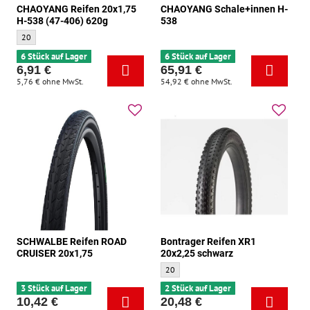
CHAOYANG Reifen 20x1,75
CHAOYANG Schale+innen H-
H-538 (47-406) 620g
538
CHAOYANG Reifen 20x1,75 H-538 (47-406) 620g - Größe :
20
6 Stück auf Lager
6 Stück auf Lager
6,91 €
65,91 €
5,76 €
ohne MwSt.
54,92 €
ohne MwSt.
SCHWALBE Reifen ROAD
Bontrager Reifen XR1
CRUISER 20x1,75
20x2,25 schwarz
Bontrager Reifen XR1 20x2,25 schwarz - 
20
3 Stück auf Lager
2 Stück auf Lager
10,42 €
20,48 €