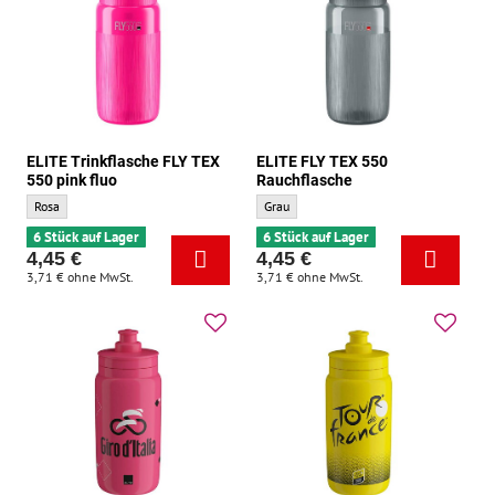
ELITE Trinkflasche FLY TEX
ELITE FLY TEX 550
550 pink fluo
Rauchflasche
ELITE Trinkflasche FLY TEX 550 pink fluo - Grundfarbe:
ELITE FLY TEX 550 Rauchflasche - Grundf
Rosa
Grau
6 Stück auf Lager
6 Stück auf Lager
4,45 €
4,45 €
3,71 €
ohne MwSt.
3,71 €
ohne MwSt.