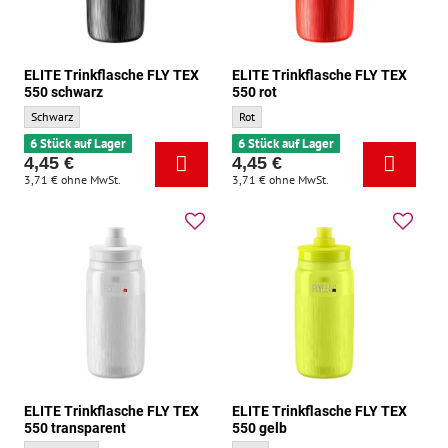
ELITE Trinkflasche FLY TEX
ELITE Trinkflasche FLY TEX
550 schwarz
550 rot
ELITE Trinkflasche FLY TEX 550 schwarz - Grundfarbe:
ELITE Trinkflasche FLY TEX 550 rot - Grun
Schwarz
Rot
6 Stück auf Lager
6 Stück auf Lager
4,45 €
4,45 €
3,71 €
ohne MwSt.
3,71 €
ohne MwSt.
ELITE Trinkflasche FLY TEX
ELITE Trinkflasche FLY TEX
550 transparent
550 gelb