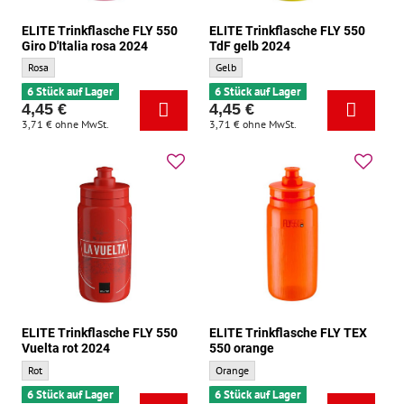
ELITE Trinkflasche FLY 550
ELITE Trinkflasche FLY 550
Giro D'Italia rosa 2024
TdF gelb 2024
ELITE Trinkflasche FLY 550 Giro D'Italia rosa 2024 - Grundfarbe:
ELITE Trinkflasche FLY 550 TdF gelb 2024
Rosa
Gelb
6 Stück auf Lager
6 Stück auf Lager
4,45 €
4,45 €
3,71 €
ohne MwSt.
3,71 €
ohne MwSt.
ELITE Trinkflasche FLY 550
ELITE Trinkflasche FLY TEX
Vuelta rot 2024
550 orange
ELITE Trinkflasche FLY 550 Vuelta rot 2024 - Grundfarbe:
ELITE Trinkflasche FLY TEX 550 orange - 
Rot
Orange
6 Stück auf Lager
6 Stück auf Lager