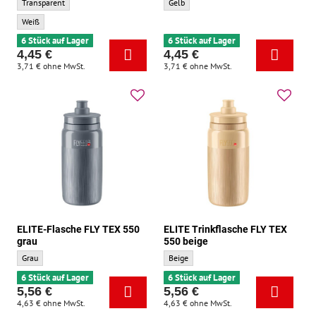
ELITE Trinkflasche FLY TEX 550 transparent - Grundfarbe:
ELITE Trinkflasche FLY TEX 550 gelb - Gr
Transparent
Gelb
ELITE Trinkflasche FLY TEX 550 transparent - Zusatzfarbe:
Weiß
6 Stück auf Lager
6 Stück auf Lager
4,45 €
4,45 €
3,71 €
ohne MwSt.
3,71 €
ohne MwSt.
ELITE-Flasche FLY TEX 550
ELITE Trinkflasche FLY TEX
grau
550 beige
ELITE-Flasche FLY TEX 550 grau - Grundfarbe:
ELITE Trinkflasche FLY TEX 550 beige - G
Grau
Beige
6 Stück auf Lager
6 Stück auf Lager
5,56 €
5,56 €
4,63 €
ohne MwSt.
4,63 €
ohne MwSt.