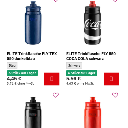
ELITE Trinkflasche FLY TEX
ELITE Trinkflasche FLY 550
550 dunkelblau
COCA COLA schwarz
ELITE Trinkflasche FLY TEX 550 dunkelblau - Grundfarbe:
ELITE Trinkflasche FLY 550 COCA COLA sc
Blau
Schwarz
6 Stück auf Lager
6 Stück auf Lager
4,45 €
5,56 €
3,71 €
ohne MwSt.
4,63 €
ohne MwSt.