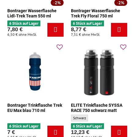
2%
2%
Bontrager Wasserflasche
Bontrager Wasserflasche
Lidl-Trek Team 550 ml
Trek Fly Floral 750 ml
6 Stück auf Lager
6 Stück auf Lager
7,80 €
8,77 €
6,50 €
ohne MwSt.
7,31 €
ohne MwSt.
Bontrager Trinkflasche Trek
ELITE Trinkflasche SYSSA
EU Max blau 710 ml
RACE 750 schwarz matt
ELITE Trinkflasche SYSSA RACE 750 schwa
Schwarz
6 Stück auf Lager
6 Stück auf Lager
7 €
12,23 €