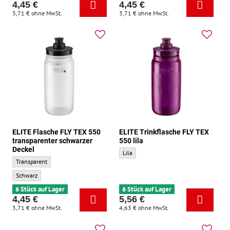
4,45 €
4,45 €
3,71 €
ohne MwSt.
3,71 €
ohne MwSt.
ELITE Flasche FLY TEX 550
ELITE Trinkflasche FLY TEX
transparenter schwarzer
550 lila
Deckel
ELITE Trinkflasche FLY TEX 550 lila - Gru
Lila
ELITE Flasche FLY TEX 550 transparenter schwarzer Deckel - Grundfarbe:
Transparent
ELITE Flasche FLY TEX 550 transparenter schwarzer Deckel - Zusatzfarbe:
Schwarz
6 Stück auf Lager
6 Stück auf Lager
4,45 €
5,56 €
3,71 €
ohne MwSt.
4,63 €
ohne MwSt.