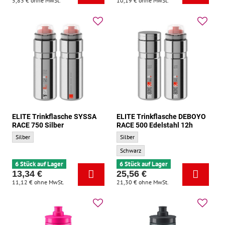
5,83 €
ohne MwSt.
10,19 €
ohne MwSt.
ELITE Trinkflasche SYSSA
ELITE Trinkflasche DEBOYO
RACE 750 Silber
RACE 500 Edelstahl 12h
ELITE Trinkflasche SYSSA RACE 750 Silber - Grundfarbe:
ELITE Trinkflasche DEBOYO RACE 500 Ede
Silber
Silber
ELITE Trinkflasche DEBOYO RACE 500 Edel
Schwarz
6 Stück auf Lager
6 Stück auf Lager
13,34 €
25,56 €
11,12 €
ohne MwSt.
21,30 €
ohne MwSt.