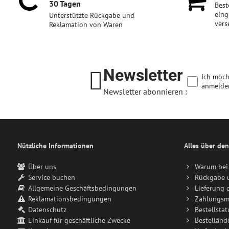
30 Tagen
Best
eing
Unterstützte Rückgabe und
vers
Reklamation von Waren
Newsletter
Ich möch
anmelde
Newsletter abonnieren :
Nützliche Informationen
Alles über den
Über uns
Warum bei 
Service buchen
Rückgabe 
Allgemeine Geschäftsbedingungen
Lieferung 
Reklamationsbedingungen
Zahlungsm
Datenschutz
Bestellstat
Einkauf für geschäftliche Zwecke
Bestelländ