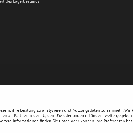
eit des Lagerbestands
bessern, ihre Leistung zu analysieren und Nutzungsdaten zu sammeln. Wir
nnen an Partner in der EU, den USA oder anderen Ländern weitergegeben 
 Weitere Informationen finden Sie unten oder können Ihre Präferenzen bea
©
2026
Urheberrecht
Datenschutz-Einstellungen
Erklärung zum Datenschu
Website erstellt mit:
BiznisWeb.sk