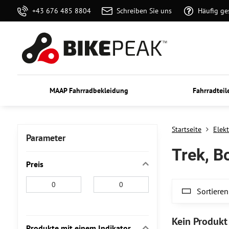
+43 676 485 8804
Schreiben Sie uns
Häufig ge
MAAP Fahrradbekleidung
Fahrradteil
Startseite
Elek
Parameter
Trek, B
Preis
Von:
An:
Sortieren
Produkte mit einem Indikator