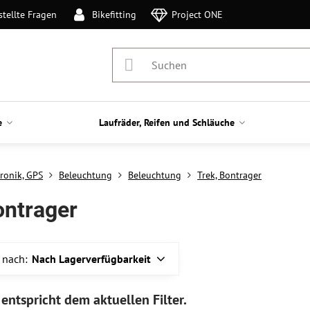
stellte Fragen
Bikefitting
Project ONE
e
Laufräder, Reifen und Schläuche
tronik, GPS
Beleuchtung
Beleuchtung
Trek, Bontrager
ontrager
 nach:
Nach Lagerverfügbarkeit