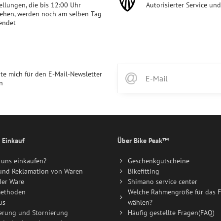
ellungen, die bis 12:00 Uhr
Autorisierter Service un
ehen, werden noch am selben Tag
endet
te mich für den E-Mail-Newsletter
n
 Einkauf
Über Bike Peak™
uns einkaufen?
Geschenkgutscheine
und Reklamation von Waren
Bikefitting
der Ware
Shimano service center
ethoden
Welche Rahmengröße für das F
us
wählen?
erung und Stornierung
Häufig gestellte Fragen(FAQ)