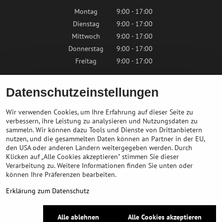
Montag
9:00 - 17:00
Dienstag
9:00 - 17:00
Mittwoch
9:00 - 17:00
Donnerstag
9:00 - 17:00
Freitag
9:00 - 17:00
Samstag
9:00 - 12:00
Datenschutzeinstellungen
Sonntag
Geschlossen
Wir verwenden Cookies, um Ihre Erfahrung auf dieser Seite zu
verbessern, ihre Leistung zu analysieren und Nutzungsdaten zu
sammeln. Wir können dazu Tools und Dienste von Drittanbietern
Kontaktieren Sie uns
nutzen, und die gesammelten Daten können an Partner in der EU,
den USA oder anderen Ländern weitergegeben werden. Durch
Klicken auf „Alle Cookies akzeptieren" stimmen Sie dieser
info@bikepeak.at
Verarbeitung zu. Weitere Informationen finden Sie unten oder
+436764858804
können Ihre Präferenzen bearbeiten.
Zum Geschäft navigieren
Erklärung zum Datenschutz
©
2026
Urheberrecht
Alle ablehnen
Alle Cookies akzeptieren