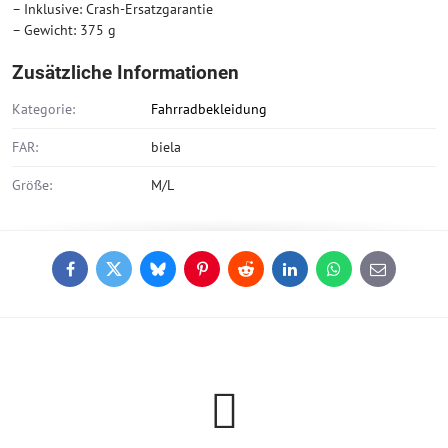
– Inklusive: Crash-Ersatzgarantie
– Gewicht: 375 g
Zusätzliche Informationen
Kategorie:
Fahrradbekleidung
FAR:
biela
Größe:
M/L
Facebook
Twitter
Bluesky
Pinterest
Reddit
LinkedIn
WhatsApp
E-
mail