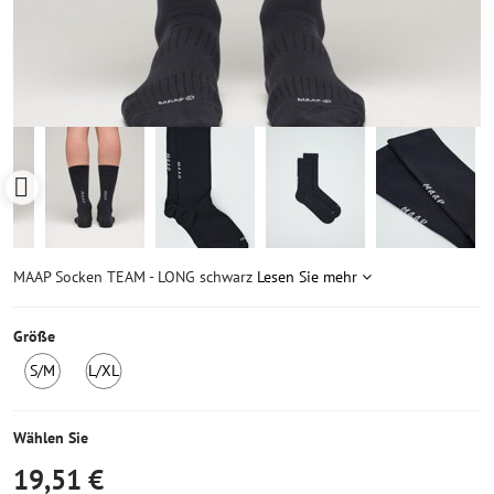
MAAP Socken TEAM - LONG schwarz
Lesen Sie mehr
Größe
S/M
L/XL
5
2
Stück
Stück
auf
auf
Wählen Sie
Lager
Lager
19,51 €