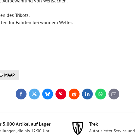
ere Aufbewahrung von Wertsachen.
n des Trikots.
ten für Fahrten bei warmem Wetter.
MAAP
Facebook
Twitter
Bluesky
Pinterest
Reddit
LinkedIn
WhatsApp
E-
mail
 5​.000 Artikel auf Lager
Trek
ellungen, die bis 12:00 Uhr
Autorisierter Service un