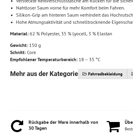
Versteckte Reißverschlusstasche am Rücken für die sich
Nahtloser Saum vorne für mehr Komfort beim Fahren.
Silikon-Grip am hinteren Saum verhindert das Hochrutsche
Hohe Atmungsaktivität und schnelltrocknende Eigenschaf
Material:
62 % Polyester, 35 % Lyocell, 3 % Elastan
Gewicht:
150 g
Schnitt:
Core
Empfohlener Temperaturbereich:
18 – 35 °C
Mehr aus der Kategorie
Fahrradbekleidung
Rückgabe der Ware innerhalb von
Über
30 Tagen
Best