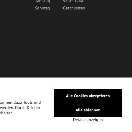
Samstag
9:00 - 12:00
Sonntag
Geschlossen
Alle Cookies akzeptieren
 können dazu Tools und
werden. Durch Klicken
Alle ablehnen
rbeiten.
tz
Details anzeigen