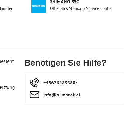
SHIMANO SSC
Händler
Offizielles Shimano Service Center
besteht
Benötigen Sie Hilfe?
+436764858804
eistung
info​@bikepeak​.at