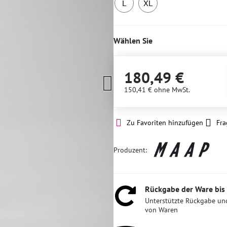
L
XL
1
3
Stück
Stück
auf
auf
Wählen Sie
Lager
Lager
180,49 €
150,41 €
ohne MwSt.
Zu Favoriten hinzufügen
Fra
Produzent:
Rückgabe der Ware bis
Unterstützte Rückgabe un
von Waren