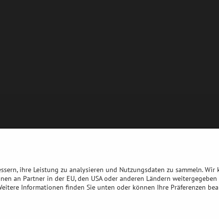
bessern, ihre Leistung zu analysieren und Nutzungsdaten zu sammeln. Wir
nnen an Partner in der EU, den USA oder anderen Ländern weitergegeben 
 Weitere Informationen finden Sie unten oder können Ihre Präferenzen bea
©
2026
Urheberrecht
Datenschutz-Einstellungen
Erklärung zum Datenschu
Website erstellt mit:
BiznisWeb.sk