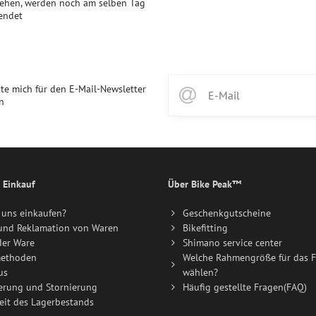
ehen, werden noch am selben Tag
endet
te mich für den E-Mail-Newsletter
n
 Einkauf
Über Bike Peak™
uns einkaufen?
Geschenkgutscheine
und Reklamation von Waren
Bikefitting
der Ware
Shimano service center
ethoden
Welche Rahmengröße für das F
us
wählen?
erung und Stornierung
Häufig gestellte Fragen(FAQ)
eit des Lagerbestands