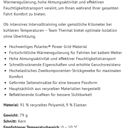
Wärmeregulierung, hohe Atmungsaktivität und effektiven
Feuchtigkeitstransport vereint, um Ihnen während Ihrer gesamten
Fahrt Komfort zu bieten.
Ob intensives Intervalltraining oder gemütliche Kilometer bei
kühleren Temperaturen – Team Thermal bietet optimale Isolation
ohne Überhitzung.
Hochwertiges Polartec® Power Grid-Material
Fortschrittliche Wärmeregulierung für Fahrten bei kaltem Wetter
Hohe Atmungsaktivität und effektiver Feuchtigkeitstransport
Schnelltrocknende Eigenschaften und erhöhte Geruchsresistenz
Hochelastisches Zweikomponenten-Strickgewebe für maximalen
Komfort
Geformte Seiteneinsätze für eine bessere Passform
Hauptsächlich aus recycelten Materialien hergestellt
Reflektierende Grafiken für bessere Sichtbarkeit
Material:
91 % recyceltes Polyamid, 9 % Elastan
Gewicht:
79 g
Schnitt:
Kern
Empfohlener Temperaturbereich:
0 – 10 °C