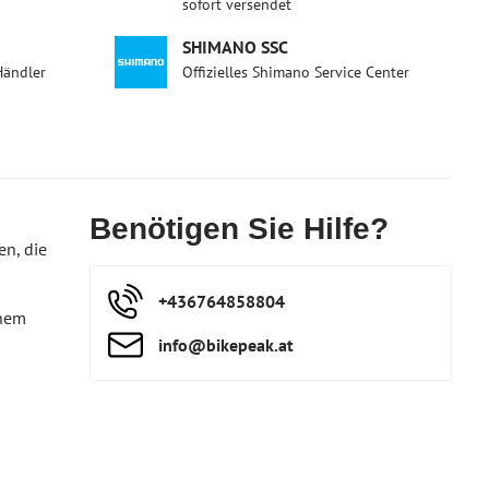
sofort versendet
SHIMANO SSC
Händler
Offizielles Shimano Service Center
Benötigen Sie Hilfe?
en, die
+436764858804
inem
info​@bikepeak​.at