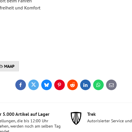
ort beim Fahren
freiheit und Komfort
MAAP
Facebook
Twitter
Bluesky
Pinterest
Reddit
LinkedIn
WhatsApp
E-
mail
 5​.000 Artikel auf Lager
Trek
ellungen, die bis 12:00 Uhr
Autorisierter Service un
ehen, werden noch am selben Tag
endet