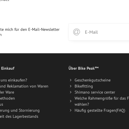
te mich für den E-Mail-Newsletter
n
 Einkauf
Über Bike Peak™
uns einkaufen?
Geschenkgutscheine
und Reklamation von Waren
Bikefitting
der Ware
Shimano service center
ethoden
Welche Rahmengröße für das F
us
wählen?
erung und Stornierung
Häufig gestellte Fragen(FAQ)
eit des Lagerbestands