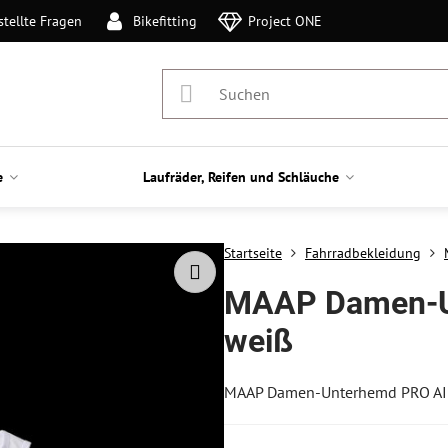
stellte Fragen
Bikefitting
Project ONE
e
Laufräder, Reifen und Schläuche
Startseite
Fahrradbekleidung
MAAP Damen-Un
weiß
MAAP Damen-Unterhemd PRO AI