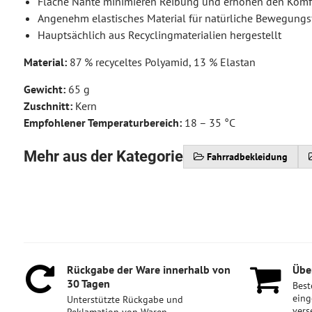
Flache Nähte minimieren Reibung und erhöhen den Komf
Angenehm elastisches Material für natürliche Bewegungs
Hauptsächlich aus Recyclingmaterialien hergestellt
Material:
87 % recyceltes Polyamid, 13 % Elastan
Gewicht:
65 g
Zuschnitt:
Kern
Empfohlener Temperaturbereich:
18 – 35 °C
Mehr aus der Kategorie
Fahrradbekleidung
Rückgabe der Ware innerhalb von
Über
30 Tagen
Best
eing
Unterstützte Rückgabe und
vers
Reklamation von Waren