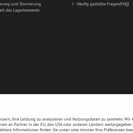
erung und Stornierung
Häufig gestellte Fragen(FAQ)
eit des Lagerbestands
bessern, ihre Leistung zu analysieren und Nutzungsdaten zu sammeln. Wir
nnen an Partner in der EU, den USA oder anderen Ländern weitergegeben 
 Weitere Informationen finden Sie unten oder können Ihre Präferenzen bea