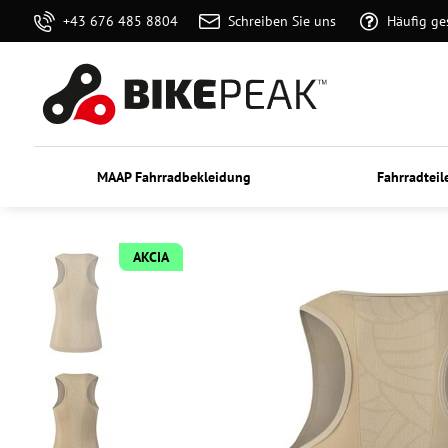
+43 676 485 8804
Schreiben Sie uns
Häufig ge
MAAP Fahrradbekleidung
Fahrradteil
AKCIA