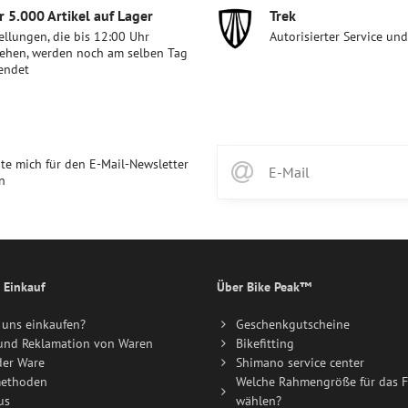
 5​.000 Artikel auf Lager
Trek
ellungen, die bis 12:00 Uhr
Autorisierter Service un
ehen, werden noch am selben Tag
endet
te mich für den E-Mail-Newsletter
n
 Einkauf
Über Bike Peak™
uns einkaufen?
Geschenkgutscheine
und Reklamation von Waren
Bikefitting
der Ware
Shimano service center
ethoden
Welche Rahmengröße für das F
us
wählen?