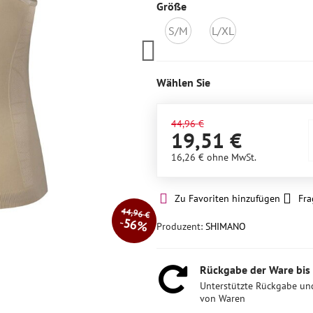
Größe
S/M
L/XL
Nicht
Nicht
auf
auf
Lager
Lager
Wählen Sie
44,96 €
19,51 €
16,26 €
ohne MwSt.
Zu Favoriten hinzufügen
Fra
44,96 €
56%
Produzent:
SHIMANO
Rückgabe der Ware bis
Unterstützte Rückgabe un
von Waren