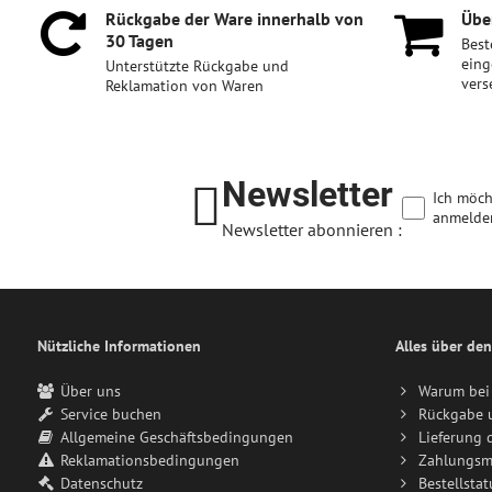
Rückgabe der Ware innerhalb von
Über
30 Tagen
Best
eing
Unterstützte Rückgabe und
vers
Reklamation von Waren
Newsletter
Ich möch
anmelde
Newsletter abonnieren :
Nützliche Informationen
Alles über den
Über uns
Warum bei 
Service buchen
Rückgabe 
Allgemeine Geschäftsbedingungen
Lieferung 
Reklamationsbedingungen
Zahlungsm
Datenschutz
Bestellstat