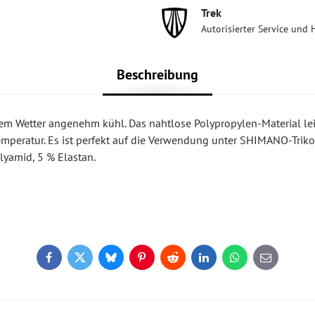
Trek
Autorisierter Service und 
Beschreibung
mem Wetter angenehm kühl. Das nahtlose Polypropylen-Material lei
emperatur. Es ist perfekt auf die Verwendung unter SHIMANO-Triko
yamid, 5 % Elastan.
Facebook
Twitter
Bluesky
Pinterest
Reddit
LinkedIn
WhatsApp
E-
mail