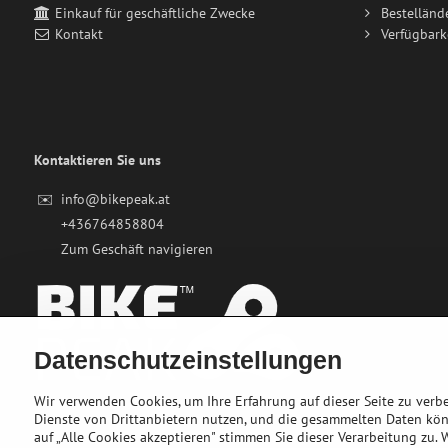
Einkauf für geschäftliche Zwecke
Bestelländ
Kontakt
Verfügbark
Kontaktieren Sie uns
✉️
info@bikepeak.at
+436764858804
Zum Geschäft navigieren
Datenschutzeinstellungen
Wir verwenden Cookies, um Ihre Erfahrung auf dieser Seite zu ver
Dienste von Drittanbietern nutzen, und die gesammelten Daten kö
auf „Alle Cookies akzeptieren" stimmen Sie dieser Verarbeitung zu.