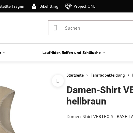
stellte Fragen
Bikefitting
Project ONE
e
Laufräder, Reifen und Schläuche
Startseite
Fahrradbekleidung
Damen-Shirt V
hellbraun
Damen-Shirt VERTEX SL BASE L