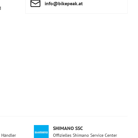
info​@bikepeak​.at
d
SHIMANO SSC
d Händler
Offizielles Shimano Service Center