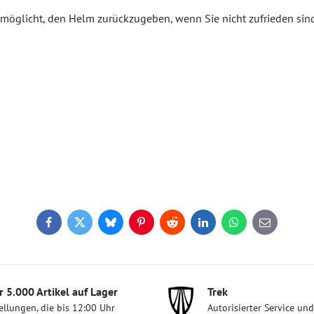
ermöglicht, den Helm zurückzugeben, wenn Sie nicht zufrieden sin
Facebook
Twitter
Bluesky
Pinterest
Reddit
LinkedIn
WhatsApp
E-
mail
 5​.000 Artikel auf Lager
Trek
ellungen, die bis 12:00 Uhr
Autorisierter Service un