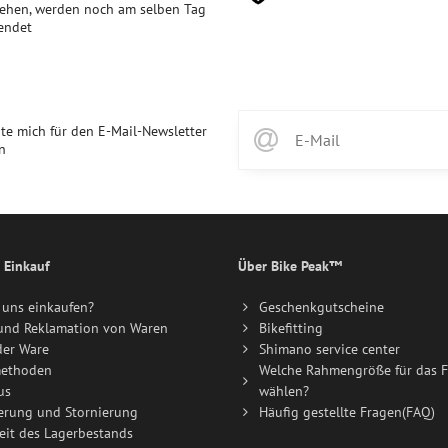
ehen, werden noch am selben Tag
endet
te mich für den E-Mail-Newsletter
n
 Einkauf
Über Bike Peak™
uns einkaufen?
Geschenkgutscheine
und Reklamation von Waren
Bikefitting
der Ware
Shimano service center
ethoden
Welche Rahmengröße für das F
us
wählen?
erung und Stornierung
Häufig gestellte Fragen(FAQ)
eit des Lagerbestands