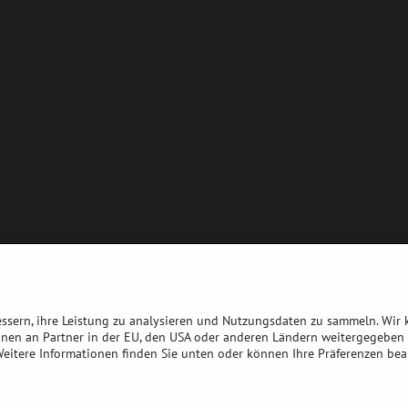
bessern, ihre Leistung zu analysieren und Nutzungsdaten zu sammeln. Wir
nnen an Partner in der EU, den USA oder anderen Ländern weitergegeben 
 Weitere Informationen finden Sie unten oder können Ihre Präferenzen bea
©
2026
Urheberrecht
Datenschutz-Einstellungen
Erklärung zum Datenschu
Website erstellt mit:
BiznisWeb.sk