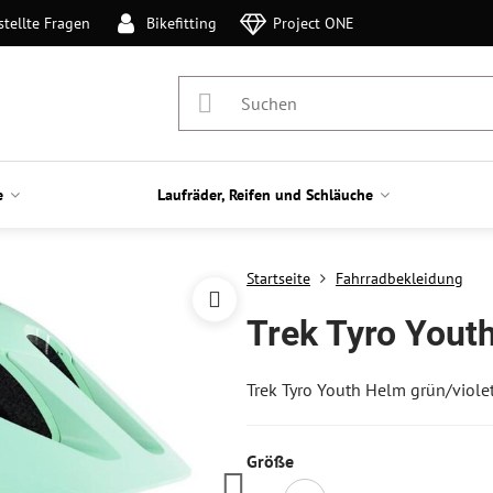
stellte Fragen
Bikefitting
Project ONE
e
Laufräder, Reifen und Schläuche
Startseite
Fahrradbekleidung
Trek Tyro Youth
Trek Tyro Youth Helm grün/viole
Größe