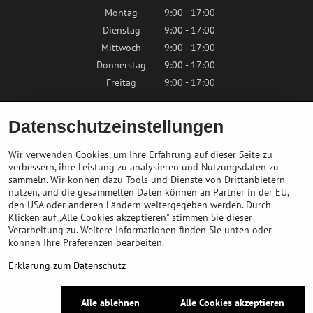
Montag
9:00 - 17:00
Dienstag
9:00 - 17:00
Mittwoch
9:00 - 17:00
Donnerstag
9:00 - 17:00
Freitag
9:00 - 17:00
Samstag
9:00 - 12:00
Datenschutzeinstellungen
Sonntag
Geschlossen
Wir verwenden Cookies, um Ihre Erfahrung auf dieser Seite zu
verbessern, ihre Leistung zu analysieren und Nutzungsdaten zu
sammeln. Wir können dazu Tools und Dienste von Drittanbietern
Kontaktieren Sie uns
nutzen, und die gesammelten Daten können an Partner in der EU,
den USA oder anderen Ländern weitergegeben werden. Durch
Klicken auf „Alle Cookies akzeptieren" stimmen Sie dieser
info@bikepeak.at
Verarbeitung zu. Weitere Informationen finden Sie unten oder
+436764858804
können Ihre Präferenzen bearbeiten.
Zum Geschäft navigieren
Erklärung zum Datenschutz
©
2026
Urheberrecht
Alle ablehnen
Alle Cookies akzeptieren
Datenschutz-Einstellungen
Erklärung zum Datenschutz