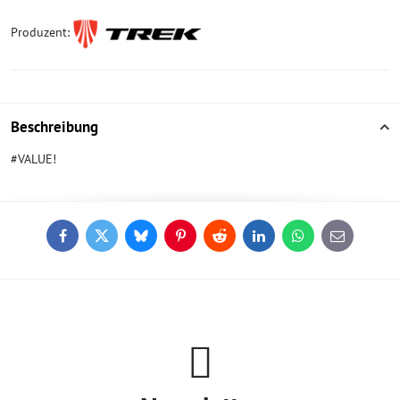
Produzent:
Beschreibung
#VALUE!
Facebook
Twitter
Bluesky
Pinterest
Reddit
LinkedIn
WhatsApp
E-
mail