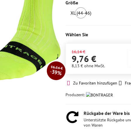
Größe
XL (44-46)
1
Stück
auf
Wählen Sie
Lager
16,14 €
9,76 €
8,13 €
ohne MwSt.
16,14 €
39%
Zu Favoriten hinzufügen
Fra
Produzent:
Rückgabe der Ware bis
Unterstützte Rückgabe un
von Waren