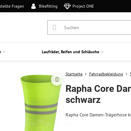
stellte Fragen
Bikefitting
Project ONE
e
Laufräder, Reifen und Schläuche
Startseite
Fahrradbekleidung
Rapha Core Da
schwarz
Rapha Core Damen-Trägerhose k