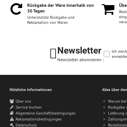
Rückgabe der Ware innerhalb von
Über
30 Tagen
Best
eing
Unterstützte Rückgabe und
vers
Reklamation von Waren
Newsletter
Ich möch
anmelde
Newsletter abonnieren :
Nützliche Informationen
Alles über den
Über uns
Warum bei 
Service buchen
Rückgabe 
Allgemeine Geschäftsbedingungen
Lieferung 
Reklamationsbedingungen
Zahlungsm
Datenschutz
Bestellstat