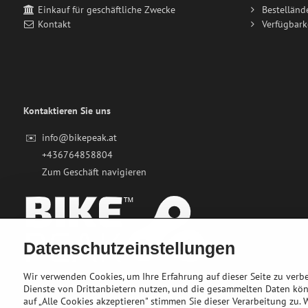
Einkauf für geschäftliche Zwecke
Bestelländ
Kontakt
Verfügbark
Kontaktieren Sie uns
✉️
info@bikepeak.at
+436764858804
Zum Geschäft navigieren
Datenschutzeinstellungen
Wir verwenden Cookies, um Ihre Erfahrung auf dieser Seite zu ver
Dienste von Drittanbietern nutzen, und die gesammelten Daten kö
auf „Alle Cookies akzeptieren" stimmen Sie dieser Verarbeitung zu.