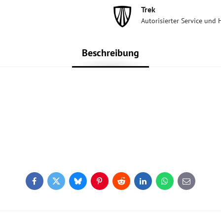
Trek
Autorisierter Service und 
Beschreibung
Facebook
Twitter
Bluesky
Pinterest
Reddit
LinkedIn
WhatsApp
E-
mail