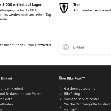
 5​.000 Artikel auf Lager
Trek
ellungen, die bis 12:00 Uhr
Autorisierter Service un
ehen, werden noch am selben Tag
endet
te mich für den E-Mail-Newsletter
n
 Einkauf
Über Bike Peak™
uns einkaufen?
Geschenkgutscheine
und Reklamation von Waren
Bikefitting
der Ware
Shimano service center
ethoden
Welche Rahmengröße für das F
us
wählen?