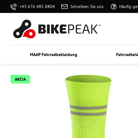
+43 676 485 8804
Schreiben Sie uns
Häufig ge
MAAP Fahrradbekleidung
Fahrradteil
AKCIA