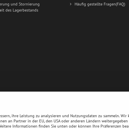
erung und Stornierung
Häufig gestellte Fragen(FAQ)
eit des Lagerbestands
bessern, ihre Leistung zu analysieren und Nutzungsdaten zu sammeln. Wir
nnen an Partner in der EU, den USA oder anderen Ländern weitergegeben 
 Weitere Informationen finden Sie unten oder können Ihre Präferenzen bea