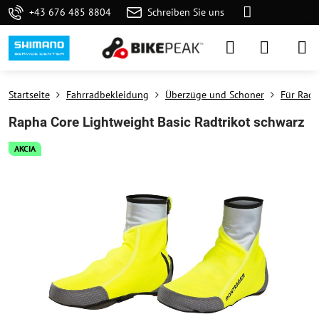
+43 676 485 8804
Schreiben Sie uns
Startseite
Fahrradbekleidung
Überzüge und Schoner
Für Rad
Rapha Core Lightweight Basic Radtrikot schwarz
AKCIA