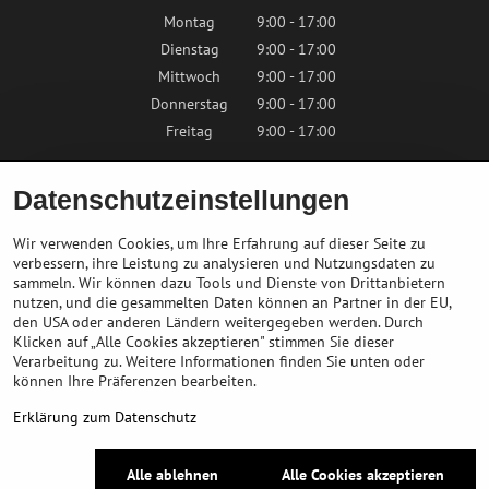
Montag
9:00 - 17:00
Dienstag
9:00 - 17:00
Mittwoch
9:00 - 17:00
Donnerstag
9:00 - 17:00
Freitag
9:00 - 17:00
Samstag
9:00 - 12:00
Datenschutzeinstellungen
Sonntag
Geschlossen
Wir verwenden Cookies, um Ihre Erfahrung auf dieser Seite zu
verbessern, ihre Leistung zu analysieren und Nutzungsdaten zu
sammeln. Wir können dazu Tools und Dienste von Drittanbietern
Kontaktieren Sie uns
nutzen, und die gesammelten Daten können an Partner in der EU,
den USA oder anderen Ländern weitergegeben werden. Durch
Klicken auf „Alle Cookies akzeptieren" stimmen Sie dieser
info@bikepeak.at
Verarbeitung zu. Weitere Informationen finden Sie unten oder
+436764858804
können Ihre Präferenzen bearbeiten.
Zum Geschäft navigieren
Erklärung zum Datenschutz
©
2026
Urheberrecht
Alle ablehnen
Alle Cookies akzeptieren