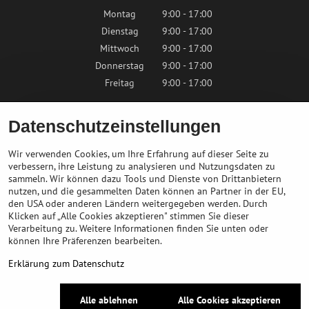
Montag
9:00 - 17:00
Dienstag
9:00 - 17:00
Mittwoch
9:00 - 17:00
Donnerstag
9:00 - 17:00
Freitag
9:00 - 17:00
Samstag
9:00 - 12:00
Datenschutzeinstellungen
Sonntag
Geschlossen
Wir verwenden Cookies, um Ihre Erfahrung auf dieser Seite zu
verbessern, ihre Leistung zu analysieren und Nutzungsdaten zu
sammeln. Wir können dazu Tools und Dienste von Drittanbietern
Kontaktieren Sie uns
nutzen, und die gesammelten Daten können an Partner in der EU,
den USA oder anderen Ländern weitergegeben werden. Durch
Klicken auf „Alle Cookies akzeptieren" stimmen Sie dieser
info@bikepeak.at
Verarbeitung zu. Weitere Informationen finden Sie unten oder
+436764858804
können Ihre Präferenzen bearbeiten.
Zum Geschäft navigieren
Erklärung zum Datenschutz
©
2026
Urheberrecht
Alle ablehnen
Alle Cookies akzeptieren