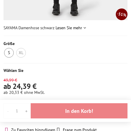
51%
SAYAMA Damenhose schwarz
Lesen Sie mehr
Größe
S
XL
2
Nicht
Stück
auf
auf
Lager
Wählen Sie
Lager
49,99 €
ab 24,39 €
ab 20,33 €
ohne MwSt.
In den Korb!
Zu Favoriten hinzufügen
Frage zum Produkt