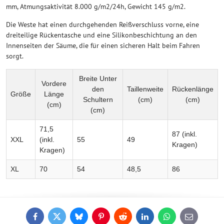
mm, Atmungsaktivität 8.000 g/m2/24h, Gewicht 145 g/m2.
Die Weste hat einen durchgehenden Reißverschluss vorne, eine
dreiteilige Rückentasche und eine Silikonbeschichtung an den
Innenseiten der Säume, die für einen sicheren Halt beim Fahren
sorgt.
Breite Unter
Vordere
den
Taillenweite
Rückenlänge
Größe
Länge
Schultern
(cm)
(cm)
(cm)
(cm)
71,5
87 (inkl.
XXL
(inkl.
55
49
Kragen)
Kragen)
XL
70
54
48,5
86
Facebook
Twitter
Bluesky
Pinterest
Reddit
LinkedIn
WhatsApp
E-