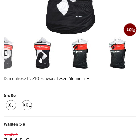
10%
Damenhose INIZIO schwarz
Lesen Sie mehr
Größe
XL
XXL
1
1
Stück
Stück
auf
auf
Wählen Sie
Lager
Lager
38,05 €