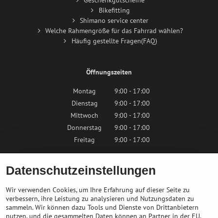
Geschenkgutscheine
Bikefitting
Shimano service center
Welche Rahmengröße für das Fahrrad wählen?
Häufig gestellte Fragen(FAQ)
Öffnungszeiten
Montag
9:00 - 17:00
Dienstag
9:00 - 17:00
Mittwoch
9:00 - 17:00
Donnerstag
9:00 - 17:00
Freitag
9:00 - 17:00
Samstag
9:00 - 12:00
Datenschutzeinstellungen
Sonntag
Geschlossen
Wir verwenden Cookies, um Ihre Erfahrung auf dieser Seite zu
verbessern, ihre Leistung zu analysieren und Nutzungsdaten zu
sammeln. Wir können dazu Tools und Dienste von Drittanbietern
Kontaktieren Sie uns
nutzen, und die gesammelten Daten können an Partner in der EU,