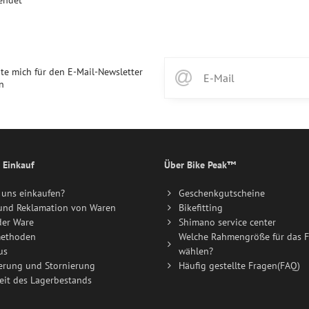
endet
te mich für den E-Mail-Newsletter
n
 Einkauf
Über Bike Peak™
uns einkaufen?
Geschenkgutscheine
und Reklamation von Waren
Bikefitting
der Ware
Shimano service center
ethoden
Welche Rahmengröße für das F
us
wählen?
erung und Stornierung
Häufig gestellte Fragen(FAQ)
eit des Lagerbestands