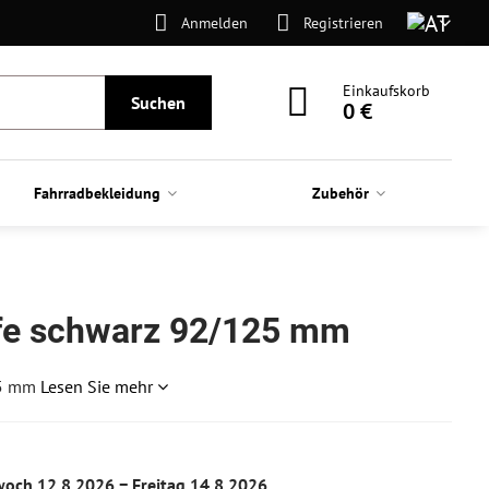
Anmelden
Registrieren
Einkaufskorb
Suchen
0 €
Fahrradbekleidung
Zubehör
ffe schwarz 92/125 mm
25 mm
Lesen Sie mehr
woch
12.8.2026 −
Freitag
14.8.2026