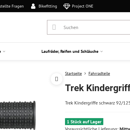
stellte Fragen
Bikefitting
Project ONE
e
Laufräder, Reifen und Schläuche
Startseite
Fahrradteile
Trek Kindergri
Trek Kindergriffe schwarz 92/1
1 Stück auf Lager
Voraussichtliche Lieferung:
Mitt