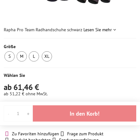
Rapha Pro Team Radhandschuhe schwarz
Lesen Sie mehr
Größe
S
M
L
XL
1
1
1
1
Stück
Stück
Stück
Stück
auf
auf
auf
auf
Wählen Sie
Lager
Lager
Lager
Lager
ab 61,46 €
ab 51,22 €
ohne MwSt.
In den Korb!
Zu Favoriten hinzufügen
Frage zum Produkt