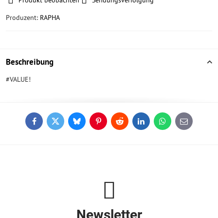
Produkt beobachten
Sendungsverfolgung
Produzent:
RAPHA
Beschreibung
#VALUE!
Facebook
Twitter
Bluesky
Pinterest
Reddit
LinkedIn
WhatsApp
E-
mail
Newsletter