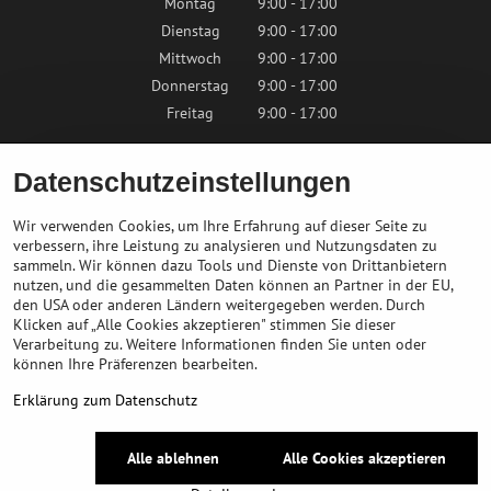
Montag
9:00 - 17:00
Dienstag
9:00 - 17:00
Mittwoch
9:00 - 17:00
Donnerstag
9:00 - 17:00
Freitag
9:00 - 17:00
Samstag
9:00 - 12:00
Datenschutzeinstellungen
Sonntag
Geschlossen
Wir verwenden Cookies, um Ihre Erfahrung auf dieser Seite zu
verbessern, ihre Leistung zu analysieren und Nutzungsdaten zu
sammeln. Wir können dazu Tools und Dienste von Drittanbietern
Kontaktieren Sie uns
nutzen, und die gesammelten Daten können an Partner in der EU,
den USA oder anderen Ländern weitergegeben werden. Durch
Klicken auf „Alle Cookies akzeptieren" stimmen Sie dieser
info@bikepeak.at
Verarbeitung zu. Weitere Informationen finden Sie unten oder
+436764858804
können Ihre Präferenzen bearbeiten.
Zum Geschäft navigieren
Erklärung zum Datenschutz
©
2026
Urheberrecht
Alle ablehnen
Alle Cookies akzeptieren
Datenschutz-Einstellungen
Erklärung zum Datenschutz