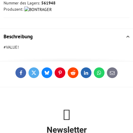
Nummer des Lagers:
561948
Produzent:
Beschreibung
#VALUE!
Facebook
Twitter
Bluesky
Pinterest
Reddit
LinkedIn
WhatsApp
E-
mail
Newsletter