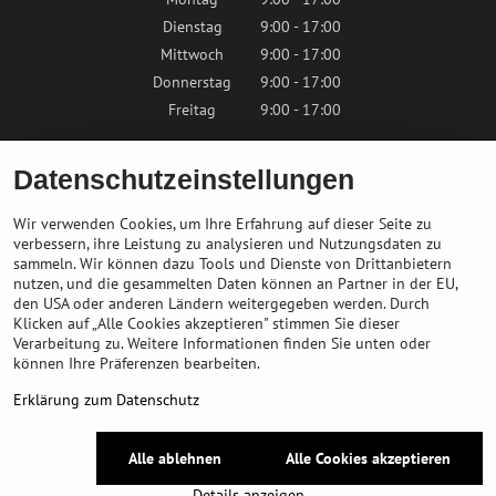
Dienstag
9:00 - 17:00
Mittwoch
9:00 - 17:00
Donnerstag
9:00 - 17:00
Freitag
9:00 - 17:00
Samstag
9:00 - 12:00
Datenschutzeinstellungen
Sonntag
Geschlossen
Wir verwenden Cookies, um Ihre Erfahrung auf dieser Seite zu
verbessern, ihre Leistung zu analysieren und Nutzungsdaten zu
sammeln. Wir können dazu Tools und Dienste von Drittanbietern
Kontaktieren Sie uns
nutzen, und die gesammelten Daten können an Partner in der EU,
den USA oder anderen Ländern weitergegeben werden. Durch
Klicken auf „Alle Cookies akzeptieren" stimmen Sie dieser
info@bikepeak.at
Verarbeitung zu. Weitere Informationen finden Sie unten oder
+436764858804
können Ihre Präferenzen bearbeiten.
Zum Geschäft navigieren
Erklärung zum Datenschutz
©
2026
Urheberrecht
Alle ablehnen
Alle Cookies akzeptieren
Datenschutz-Einstellungen
Erklärung zum Datenschutz
Details anzeigen