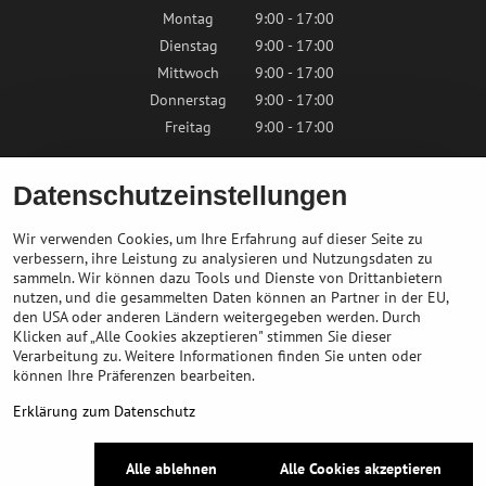
Montag
9:00 - 17:00
Dienstag
9:00 - 17:00
Mittwoch
9:00 - 17:00
Donnerstag
9:00 - 17:00
Freitag
9:00 - 17:00
Samstag
9:00 - 12:00
Datenschutzeinstellungen
Sonntag
Geschlossen
Wir verwenden Cookies, um Ihre Erfahrung auf dieser Seite zu
verbessern, ihre Leistung zu analysieren und Nutzungsdaten zu
sammeln. Wir können dazu Tools und Dienste von Drittanbietern
Kontaktieren Sie uns
nutzen, und die gesammelten Daten können an Partner in der EU,
den USA oder anderen Ländern weitergegeben werden. Durch
Klicken auf „Alle Cookies akzeptieren" stimmen Sie dieser
info@bikepeak.at
Verarbeitung zu. Weitere Informationen finden Sie unten oder
+436764858804
können Ihre Präferenzen bearbeiten.
Zum Geschäft navigieren
Erklärung zum Datenschutz
©
2026
Urheberrecht
Alle ablehnen
Alle Cookies akzeptieren
Datenschutz-Einstellungen
Erklärung zum Datenschutz