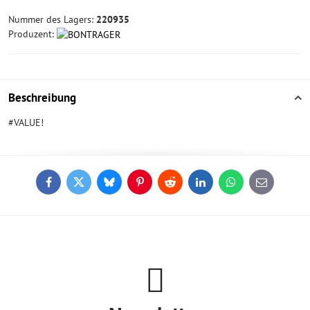
Nummer des Lagers:
220935
Produzent:
Beschreibung
#VALUE!
Facebook
Twitter
Bluesky
Pinterest
Reddit
LinkedIn
WhatsApp
E-
mail