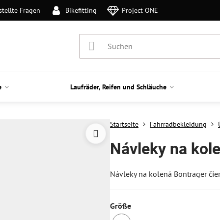
stellte Fragen
Bikefitting
Project ONE
e
Laufräder, Reifen und Schläuche
Startseite
Fahrradbekleidung
Návleky na kol
Návleky na kolená Bontrager čie
Größe