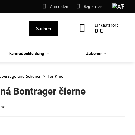
Anmelden
Registrieren
Einkaufskorb
Suchen
0 €
Fahrradbekleidung
Zubehör
Überzüge und Schoner
Für Knie
ená Bontrager čierne
rne