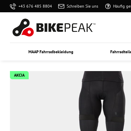
+43 676 485 8804
Schreiben Sie uns
Häufig ge
MAAP Fahrradbekleidung
Fahrradteil
AKCIA