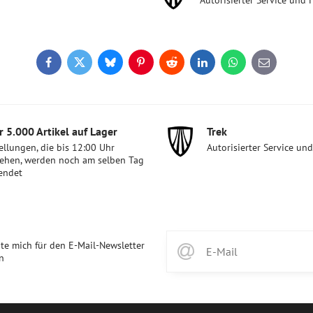
Autorisierter Service und 
Facebook
Twitter
Bluesky
Pinterest
Reddit
LinkedIn
WhatsApp
E-
mail
 5​.000 Artikel auf Lager
Trek
ellungen, die bis 12:00 Uhr
Autorisierter Service un
ehen, werden noch am selben Tag
endet
te mich für den E-Mail-Newsletter
n