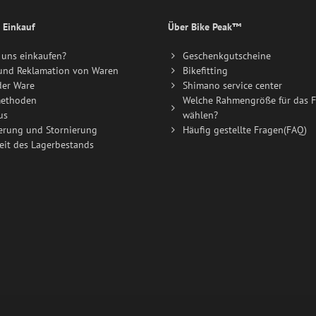
 Einkauf
Über Bike Peak™
uns einkaufen?
Geschenkgutscheine
und Reklamation von Waren
Bikefitting
der Ware
Shimano service center
ethoden
Welche Rahmengröße für das F
us
wählen?
erung und Stornierung
Häufig gestellte Fragen(FAQ)
eit des Lagerbestands