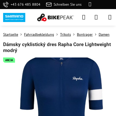
+43 676 485 8804
Schreiben Sie uns
Startseite
Fahrradbekleidung
Trikots
Bontrager
Damen
Dámsky cyklistický dres Rapha Core Lightweight
modrý
AKCIA