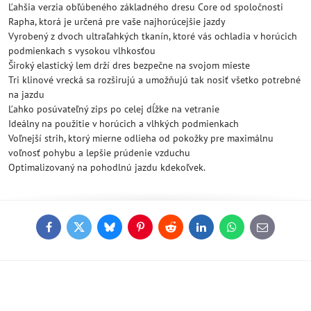
Ľahšia verzia obľúbeného základného dresu Core od spoločnosti
Rapha, ktorá je určená pre vaše najhorúcejšie jazdy
Vyrobený z dvoch ultraľahkých tkanín, ktoré vás ochladia v horúcich
podmienkach s vysokou vlhkosťou
Široký elastický lem drží dres bezpečne na svojom mieste
Tri klinové vrecká sa rozširujú a umožňujú tak nosiť všetko potrebné
na jazdu
Ľahko posúvateľný zips po celej dĺžke na vetranie
Ideálny na použitie v horúcich a vlhkých podmienkach
Voľnejší strih, ktorý mierne odlieha od pokožky pre maximálnu
voľnosť pohybu a lepšie prúdenie vzduchu
Optimalizovaný na pohodlnú jazdu kdekoľvek.
Facebook
Twitter
Bluesky
Pinterest
Reddit
LinkedIn
WhatsApp
E-
mail