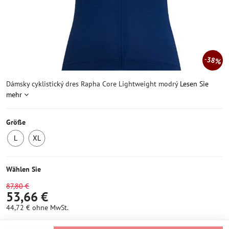
38%
Dámsky cyklistický dres Rapha Core Lightweight modrý
Lesen Sie
mehr
Größe
L
XL
1
1
Stück
Stück
auf
auf
Wählen Sie
Lager
Lager
87,80 €
53,66 €
44,72 €
ohne MwSt.