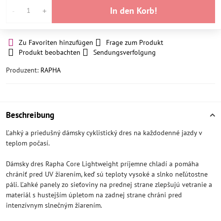
In den Korb!
Zu Favoriten hinzufügen
Frage zum Produkt
Produkt beobachten
Sendungsverfolgung
Produzent:
RAPHA
Beschreibung
Ľahký a priedušný dámsky cyklistický dres na každodenné jazdy v
teplom počasí.
Dámsky dres Rapha Core Lightweight príjemne chladí a pomáha
chrániť pred UV žiarením, keď sú teploty vysoké a slnko neľútostne
páli. Ľahké panely zo sieťoviny na prednej strane zlepšujú vetranie a
materiál s hustejším úpletom na zadnej strane chráni pred
intenzívnym slnečným žiarením.