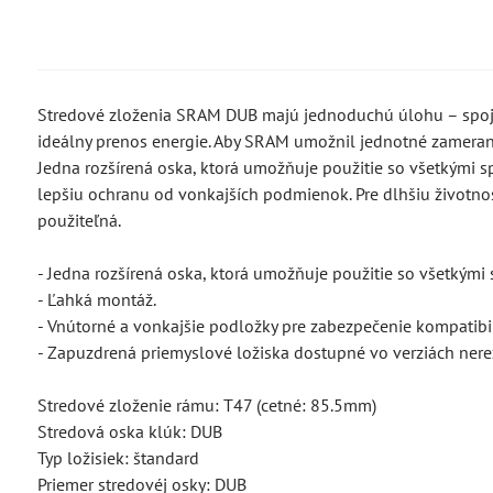
Stredové zloženia SRAM DUB majú jednoduchú úlohu – spojiť
ideálny prenos energie. Aby SRAM umožnil jednotné zameran
Jedna rozšírená oska, ktorá umožňuje použitie so všetkými spe
lepšiu ochranu od vonkajších podmienok. Pre dlhšiu životnos
použiteľná.
- Jedna rozšírená oska, ktorá umožňuje použitie so všetkými 
- Ľahká montáž.
- Vnútorné a vonkajšie podložky pre zabezpečenie kompatibi
- Zapuzdrená priemyslové ložiska dostupné vo verziách nere
Stredové zloženie rámu: T47 (cetné: 85.5mm)
Stredová oska klúk: DUB
Typ ložisiek: štandard
Priemer stredovéj osky: DUB