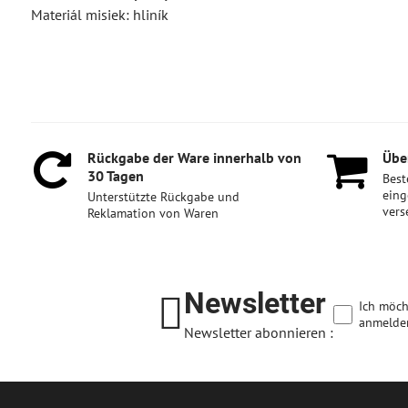
Materiál misiek: hliník
Rückgabe der Ware innerhalb von
Über
30 Tagen
Best
eing
Unterstützte Rückgabe und
vers
Reklamation von Waren
Newsletter
Ich möch
anmelde
Newsletter abonnieren :