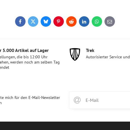
Facebook
Twitter
Bluesky
Pinterest
Reddit
LinkedIn
WhatsApp
E-
mail
 5​.000 Artikel auf Lager
Trek
ellungen, die bis 12:00 Uhr
Autorisierter Service un
ehen, werden noch am selben Tag
endet
te mich für den E-Mail-Newsletter
n