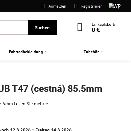
Anmelden
Registrieren
Einkaufskorb
Suchen
0 €
Fahrradbekleidung
Zubehör
UB T47 (cestná) 85.5mm
 85.5mm
Lesen Sie mehr
woch
12.8.2026 −
Freitag
14.8.2026