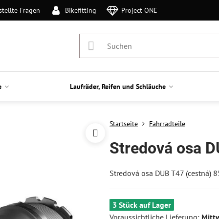
stellte Fragen
Bikefitting
Project ONE
e
Laufräder, Reifen und Schläuche
Startseite
Fahrradteile
Stredová osa D
Stredová osa DUB T47 (cestná)
3 Stück auf Lager
Voraussichtliche Lieferung:
Mitt