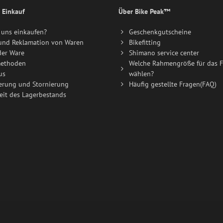
 Einkauf
Über Bike Peak™
uns einkaufen?
Geschenkgutscheine
und Reklamation von Waren
Bikefitting
der Ware
Shimano service center
ethoden
Welche Rahmengröße für das F
us
wählen?
erung und Stornierung
Häufig gestellte Fragen(FAQ)
eit des Lagerbestands