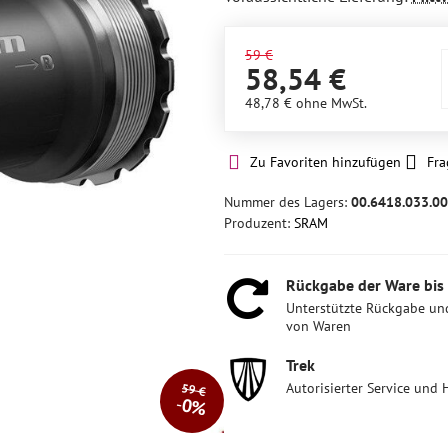
59 €
58,54 €
48,78 €
ohne MwSt.
Zu Favoriten hinzufügen
Fra
Nummer des Lagers:
00.6418.033.0
Produzent:
SRAM
Rückgabe der Ware bis
Unterstützte Rückgabe un
von Waren
Trek
Autorisierter Service und 
59 €
0%