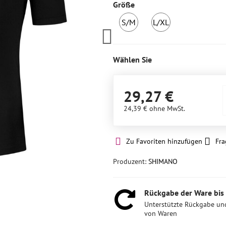
Größe
S/M
L/XL
1
1
Stück
Stück
auf
auf
Wählen Sie
Lager
Lager
29,27 €
24,39 €
ohne MwSt.
Zu Favoriten hinzufügen
Fra
Produzent:
SHIMANO
Rückgabe der Ware bis
Unterstützte Rückgabe un
von Waren