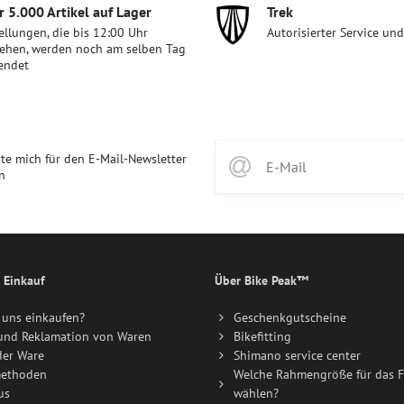
 5​.000 Artikel auf Lager
Trek
ellungen, die bis 12:00 Uhr
Autorisierter Service un
ehen, werden noch am selben Tag
endet
te mich für den E-Mail-Newsletter
n
 Einkauf
Über Bike Peak™
uns einkaufen?
Geschenkgutscheine
und Reklamation von Waren
Bikefitting
der Ware
Shimano service center
ethoden
Welche Rahmengröße für das F
us
wählen?