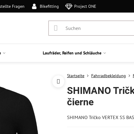
stellte Fragen
Bikefitting
Project ONE
e
Laufräder, Reifen und Schläuche
Startseite
Fahrradbekleidung
SHIMANO Trič
čierne
SHIMANO Tričko VERTEX SS BAS