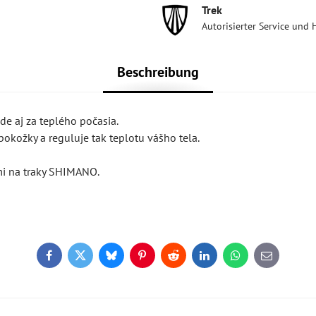
Trek
Autorisierter Service und 
Beschreibung
e aj za teplého počasia.
okožky a reguluje tak teplotu vášho tela.
mi na traky SHIMANO.
Facebook
Twitter
Bluesky
Pinterest
Reddit
LinkedIn
WhatsApp
E-
mail