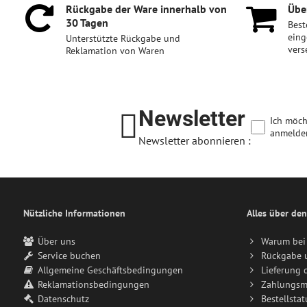
Rückgabe der Ware innerhalb von
Über
30 Tagen
Best
eing
Unterstützte Rückgabe und
vers
Reklamation von Waren
Newsletter
Ich möch
anmelde
Newsletter abonnieren :
Nützliche Informationen
Alles über den
Über uns
Warum bei 
Service buchen
Rückgabe 
Allgemeine Geschäftsbedingungen
Lieferung 
Reklamationsbedingungen
Zahlungsm
Datenschutz
Bestellstat