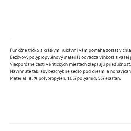
Funkčné tričko s krátkymi rukávmi vám pomáha zostať v chlad
Bezšvový polypropylénový materiál odvádza vlhkosť z vašej p
Viacporózne časti v kritických miestach zlepšujú priedušnosť.
Navrhnuté tak, aby bezchybne sedlo pod dresmi a nohavica
Materiál: 85% polypropylén, 10% polyamid, 5% elastan.