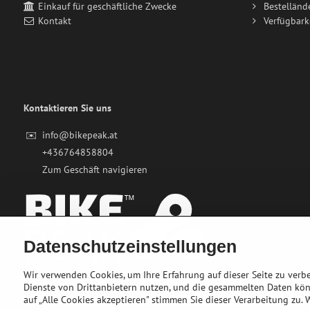
Einkauf für geschäftliche Zwecke
Bestelländ
Kontakt
Verfügbark
Kontaktieren Sie uns
✉️
info@bikepeak.at
+436764858804
Zum Geschäft navigieren
Datenschutzeinstellungen
Wir verwenden Cookies, um Ihre Erfahrung auf dieser Seite zu ver
Dienste von Drittanbietern nutzen, und die gesammelten Daten kö
auf „Alle Cookies akzeptieren" stimmen Sie dieser Verarbeitung zu.