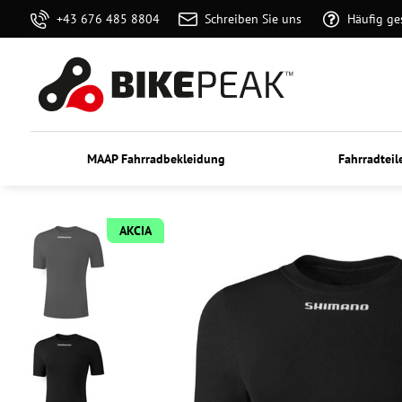
+43 676 485 8804
Schreiben Sie uns
Häufig ge
MAAP Fahrradbekleidung
Fahrradteil
AKCIA