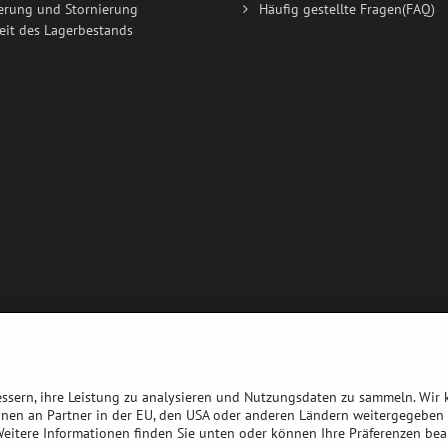
erung und Stornierung
Häufig gestellte Fragen(FAQ)
eit des Lagerbestands
bessern, ihre Leistung zu analysieren und Nutzungsdaten zu sammeln. Wir
nnen an Partner in der EU, den USA oder anderen Ländern weitergegeben 
 Weitere Informationen finden Sie unten oder können Ihre Präferenzen bea