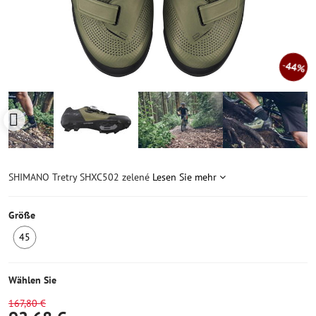
44%
SHIMANO Tretry SHXC502 zelené
Lesen Sie mehr
Größe
45
2
Stück
auf
Wählen Sie
Lager
167,80 €