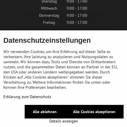
Dienstag
9:00 - 17:00
Mittwoch
9:00 - 17:00
Donnerstag
9:00 - 17:00
Freitag
9:00 - 17:00
Samstag
9:00 - 12:00
Datenschutzeinstellungen
Sonntag
Geschlossen
Wir verwenden Cookies, um Ihre Erfahrung auf dieser Seite zu
verbessern, ihre Leistung zu analysieren und Nutzungsdaten zu
sammeln. Wir können dazu Tools und Dienste von Drittanbietern
Kontaktieren Sie uns
nutzen, und die gesammelten Daten können an Partner in der EU,
den USA oder anderen Ländern weitergegeben werden. Durch
Klicken auf „Alle Cookies akzeptieren" stimmen Sie dieser
info@bikepeak.at
Verarbeitung zu. Weitere Informationen finden Sie unten oder
+436764858804
können Ihre Präferenzen bearbeiten.
Zum Geschäft navigieren
Erklärung zum Datenschutz
©
2026
Urheberrecht
Alle ablehnen
Alle Cookies akzeptieren
Datenschutz-Einstellungen
Erklärung zum Datenschutz
Details anzeigen
Website erstellt mit:
BiznisWeb.sk