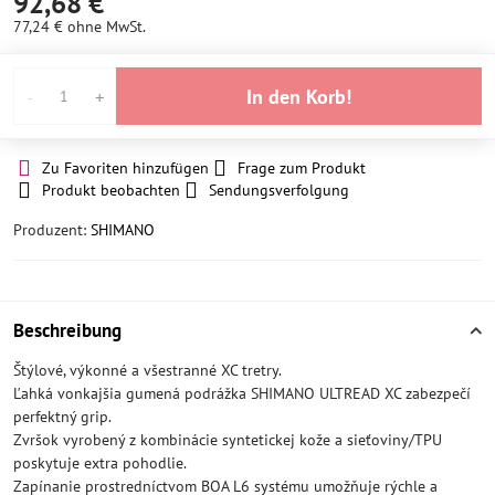
92,68 €
77,24 €
ohne MwSt.
In den Korb!
Zu Favoriten hinzufügen
Frage zum Produkt
Produkt beobachten
Sendungsverfolgung
Produzent:
SHIMANO
Beschreibung
Štýlové, výkonné a všestranné XC tretry.
Ľahká vonkajšia gumená podrážka SHIMANO ULTREAD XC zabezpečí
perfektný grip.
Zvršok vyrobený z kombinácie syntetickej kože a sieťoviny/TPU
poskytuje extra pohodlie.
Zapínanie prostredníctvom BOA L6 systému umožňuje rýchle a