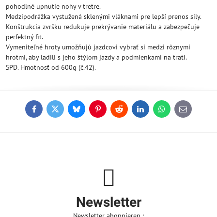
pohodlné upnutie nohy v tretre.
Medzipodrážka vystužená sklenými vláknami pre lepší prenos sily.
Konštrukcia zvršku redukuje prekrývanie materiálu a zabezpečuje
perfektný fit.
Vymeniteľné hroty umožňujú jazdcovi vybrať si medzi rôznymi
hrotmi, aby ladili s jeho štýlom jazdy a podmienkami na trati.
SPD. Hmotnosť od 600g (č.42).
Facebook
Twitter
Bluesky
Pinterest
Reddit
LinkedIn
WhatsApp
E-
mail
Newsletter
Newsletter abonnieren :