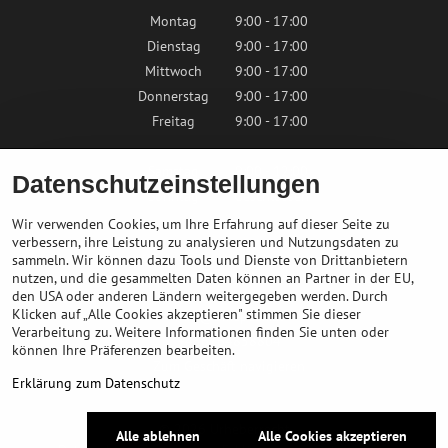
Montag
9:00 - 17:00
Dienstag
9:00 - 17:00
Mittwoch
9:00 - 17:00
Donnerstag
9:00 - 17:00
Freitag
9:00 - 17:00
Samstag
9:00 - 12:00
Datenschutzeinstellungen
Sonntag
Geschlossen
Wir verwenden Cookies, um Ihre Erfahrung auf dieser Seite zu
verbessern, ihre Leistung zu analysieren und Nutzungsdaten zu
sammeln. Wir können dazu Tools und Dienste von Drittanbietern
Kontaktieren Sie uns
nutzen, und die gesammelten Daten können an Partner in der EU,
den USA oder anderen Ländern weitergegeben werden. Durch
Klicken auf „Alle Cookies akzeptieren" stimmen Sie dieser
info@bikepeak.at
Verarbeitung zu. Weitere Informationen finden Sie unten oder
+436764858804
können Ihre Präferenzen bearbeiten.
Zum Geschäft navigieren
Erklärung zum Datenschutz
©
2026
Urheberrecht
Alle ablehnen
Alle Cookies akzeptieren