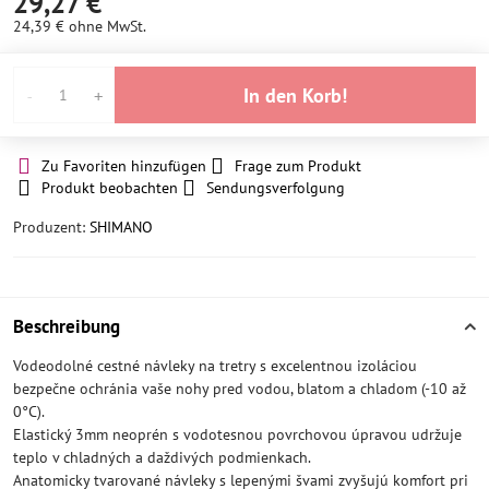
29,27 €
24,39 €
ohne MwSt.
In den Korb!
Zu Favoriten hinzufügen
Frage zum Produkt
Produkt beobachten
Sendungsverfolgung
Produzent:
SHIMANO
Beschreibung
Vodeodolné cestné návleky na tretry s excelentnou izoláciou
bezpečne ochránia vaše nohy pred vodou, blatom a chladom (-10 až
0°C).
Elastický 3mm neoprén s vodotesnou povrchovou úpravou udržuje
teplo v chladných a daždivých podmienkach.
Anatomicky tvarované návleky s lepenými švami zvyšujú komfort pri