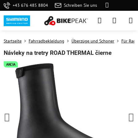
+43 676 485 8804
Schreiben Sie uns
Startseite
Fahrradbekleidung
Überzüge und Schoner
Für Rad
Návleky na tretry ROAD THERMAL čierne
AKCIA