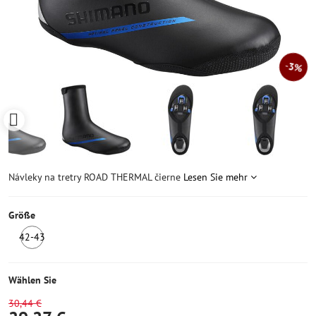
3%
Návleky na tretry ROAD THERMAL čierne
Lesen Sie mehr
Größe
42-43
1
Stück
auf
Wählen Sie
Lager
30,44 €