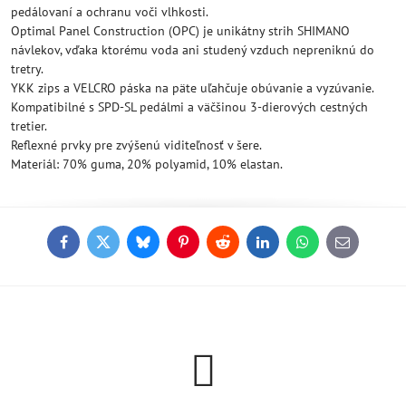
pedálovaní a ochranu voči vlhkosti.
Optimal Panel Construction (OPC) je unikátny strih SHIMANO
návlekov, vďaka ktorému voda ani studený vzduch nepreniknú do
tretry.
YKK zips a VELCRO páska na päte uľahčuje obúvanie a vyzúvanie.
Kompatibilné s SPD-SL pedálmi a väčšinou 3-dierových cestných
tretier.
Reflexné prvky pre zvýšenú viditeľnosť v šere.
Materiál: 70% guma, 20% polyamid, 10% elastan.
Facebook
Twitter
Bluesky
Pinterest
Reddit
LinkedIn
WhatsApp
E-
mail