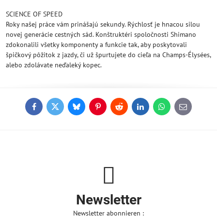
SCIENCE OF SPEED
Roky našej práce vám prinášajú sekundy. Rýchlosť je hnacou silou
novej generácie cestných sád. Konštruktéri spoločnosti Shimano
zdokonalili všetky komponenty a funkcie tak, aby poskytovali
špičkový pôžitok z jazdy, či už špurtujete do cieľa na Champs-Élysées,
alebo zdolávate neďaleký kopec.
Facebook
Twitter
Bluesky
Pinterest
Reddit
LinkedIn
WhatsApp
E-
mail
Newsletter
Newsletter abonnieren :