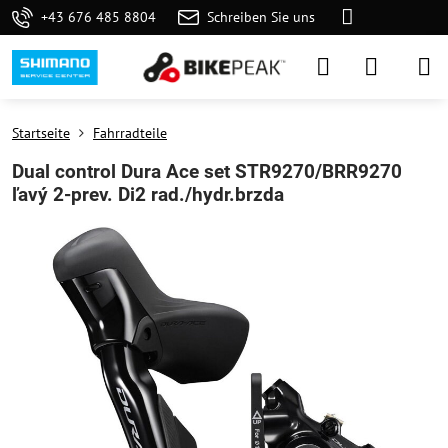
+43 676 485 8804
Schreiben Sie uns
Startseite
Fahrradteile
Dual control Dura Ace set STR9270/BRR9270
ľavý 2-prev. Di2 rad./hydr.brzda