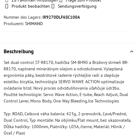
Zu Favoriten hinzufügen
Frage zum Produkt
Produkt beobachten
Sendungsverfolgung
Nummer des Lagers:
IR9270DLF6SC100A
Produzent:
SHIMANO
Beschreibung
Set dual-control ST-R8170, hadička SM-BH90 a Brzdový strmeň BR-
R8170, naplnené minerálnym olejom a odvzdušnené. Vylepšená
ergonómia páky, bezdrôtové radenie rýchlejšie radí a zlepšuje
estetiku bicykla, technológia SERVO WAWE ACTION optimalizuje
ovládanie bŕzd. Nový proces odvzdušňovania uľahčuje údržbu.
Použité technológie: Servo Wave Action, E-tube, Reach Adjust, Dual
Control Lever, Mono Body, One Way Bleeding,Ice Technologies
Typ: ROAD, Celková váha balenia: 423g, 2-prevodník, Ľavé/Predné,
Dual Control, Typ montáže: Na objímku/Flat mount, bez ukazovateľa,
Dĺžka hadičky: 1000mm, Platničky: L03A, čierne, Materiál: Hliník /
Oceľ / Plast