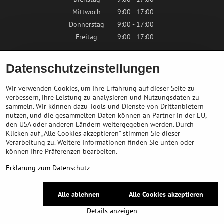
Mittwoch
9:00 - 17:00
Donnerstag
9:00 - 17:00
Freitag
9:00 - 17:00
Samstag
9:00 - 12:00
Datenschutzeinstellungen
Sonntag
Geschlossen
Wir verwenden Cookies, um Ihre Erfahrung auf dieser Seite zu
verbessern, ihre Leistung zu analysieren und Nutzungsdaten zu
sammeln. Wir können dazu Tools und Dienste von Drittanbietern
Kontaktieren Sie uns
nutzen, und die gesammelten Daten können an Partner in der EU,
den USA oder anderen Ländern weitergegeben werden. Durch
Klicken auf „Alle Cookies akzeptieren" stimmen Sie dieser
info@bikepeak.at
Verarbeitung zu. Weitere Informationen finden Sie unten oder
+436764858804
können Ihre Präferenzen bearbeiten.
Zum Geschäft navigieren
Erklärung zum Datenschutz
©
2026
Urheberrecht
Alle ablehnen
Alle Cookies akzeptieren
Datenschutz-Einstellungen
Erklärung zum Datenschutz
Details anzeigen
Website erstellt mit:
BiznisWeb.sk