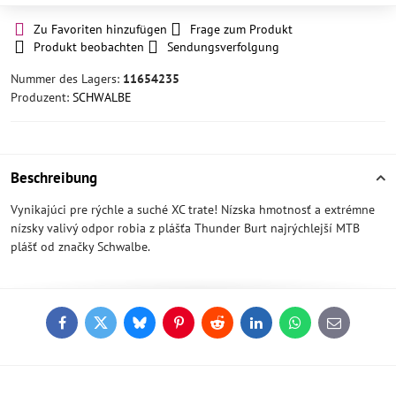
Zu Favoriten hinzufügen
Frage zum Produkt
Produkt beobachten
Sendungsverfolgung
Nummer des Lagers:
11654235
Produzent:
SCHWALBE
Beschreibung
Vynikajúci pre rýchle a suché XC trate! Nízska hmotnosť a extrémne
nízsky valivý odpor robia z plášťa Thunder Burt najrýchlejší MTB
plášť od značky Schwalbe.
Facebook
Twitter
Bluesky
Pinterest
Reddit
LinkedIn
WhatsApp
E-
mail