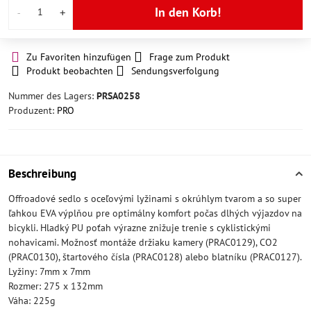
In den Korb!
Zu Favoriten hinzufügen
Frage zum Produkt
Produkt beobachten
Sendungsverfolgung
Nummer des Lagers:
PRSA0258
Produzent:
PRO
Beschreibung
Offroadové sedlo s oceľovými lyžinami s okrúhlym tvarom a so super
ľahkou EVA výplňou pre optimálny komfort počas dlhých výjazdov na
bicykli. Hladký PU poťah výrazne znižuje trenie s cyklistickými
nohavicami. Možnosť montáže držiaku kamery (PRAC0129), CO2
(PRAC0130), štartového čísla (PRAC0128) alebo blatníku (PRAC0127).
Lyžiny: 7mm x 7mm
Rozmer: 275 x 132mm
Váha: 225g