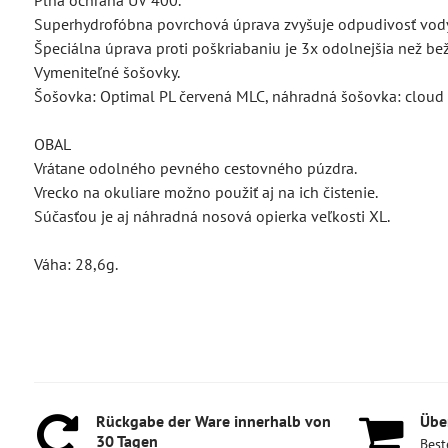
Plná ochrana UV 400.
Superhydrofóbna povrchová úprava zvyšuje odpudivosť vody a
Špeciálna úprava proti poškriabaniu je 3x odolnejšia než be
Vymeniteľné šošovky.
Šošovka: Optimal PL červená MLC, náhradná šošovka: cloud
OBAL
Vrátane odolného pevného cestovného púzdra.
Vrecko na okuliare možno použiť aj na ich čistenie.
Súčasťou je aj náhradná nosová opierka veľkosti XL.
Váha: 28,6g.
Rückgabe der Ware innerhalb von
Über
30 Tagen
Best