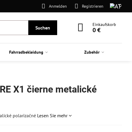
Anmelden
Registrieren
Einkaufskorb
Suchen
0 €
Fahrradbekleidung
Zubehör
RE X1 čierne metalické
alické polarizačné
Lesen Sie mehr