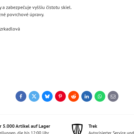
 zabezpečuje vyššiu čistotu skiel.
žné povrchové úpravy.
 zrkadlová
Facebook
Twitter
Bluesky
Pinterest
Reddit
LinkedIn
WhatsApp
E-
mail
 5​.000 Artikel auf Lager
Trek
ellungen, die bis 12:00 Uhr
Autorisierter Service un