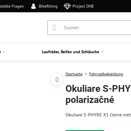
stellte Fragen
Bikefitting
Project ONE
e
Laufräder, Reifen und Schläuche
Startseite
Fahrradbekleidung
Okuliare S-PHY
polarizačné
Okuliare S-PHYRE X1 čierne met