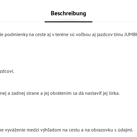
Beschreibung
ie podmienky na ceste aj v teréne sú voľbou aj jazdcov tímu JUMB
zdcovi.
 a zadnej strane a jej obrátením sa dá nastaviť jej šírka.
ne vyváženie medzi výhľadom na cestu a na obrazovku s údajmi.