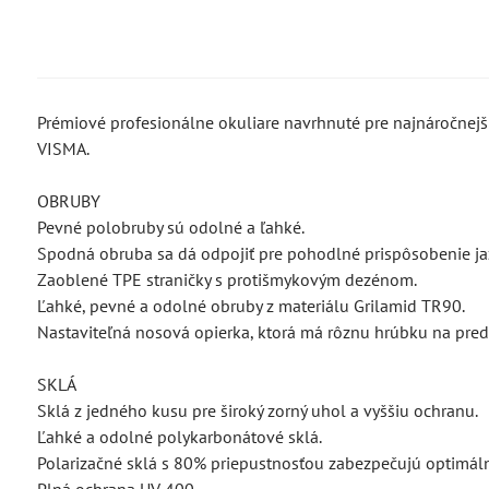
Prémiové profesionálne okuliare navrhnuté pre najnáročnejš
VISMA.
OBRUBY
Pevné polobruby sú odolné a ľahké.
Spodná obruba sa dá odpojiť pre pohodlné prispôsobenie ja
Zaoblené TPE straničky s protišmykovým dezénom.
Ľahké, pevné a odolné obruby z materiálu Grilamid TR90.
Nastaviteľná nosová opierka, ktorá má rôznu hrúbku na prednej
SKLÁ
Sklá z jedného kusu pre široký zorný uhol a vyššiu ochranu.
Ľahké a odolné polykarbonátové sklá.
Polarizačné sklá s 80% priepustnosťou zabezpečujú optimál