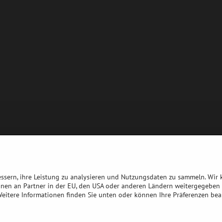
bessern, ihre Leistung zu analysieren und Nutzungsdaten zu sammeln. Wir
nnen an Partner in der EU, den USA oder anderen Ländern weitergegeben 
 Weitere Informationen finden Sie unten oder können Ihre Präferenzen bea
©
2026
Urheberrecht
Datenschutz-Einstellungen
Erklärung zum Datenschu
Website erstellt mit:
BiznisWeb.sk