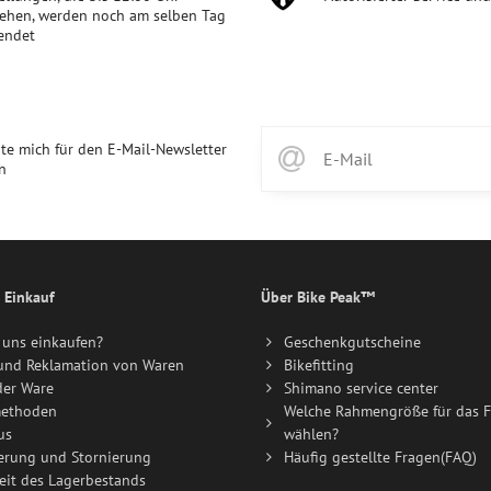
ehen, werden noch am selben Tag
endet
te mich für den E-Mail-Newsletter
n
 Einkauf
Über Bike Peak™
uns einkaufen?
Geschenkgutscheine
und Reklamation von Waren
Bikefitting
der Ware
Shimano service center
ethoden
Welche Rahmengröße für das F
us
wählen?
erung und Stornierung
Häufig gestellte Fragen(FAQ)
eit des Lagerbestands