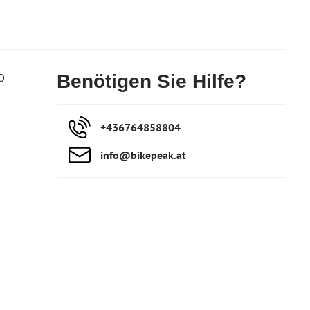
O
Benötigen Sie Hilfe?
+436764858804
info​@bikepeak​.at