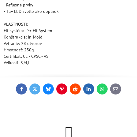
- Reflexné prvky
- TS+ LED svetlo ako doplnok
VLASTNOSTI:
Fit systém: TS+ Fit System
Konštrukcia: In-Mold
Vetranie: 28 otvorov
Hmotnosť: 230g
Certifikát: CE - CPSC - AS
Veľkosti: S,M,L
Facebook
Twitter
Bluesky
Pinterest
Reddit
LinkedIn
WhatsApp
E-
mail