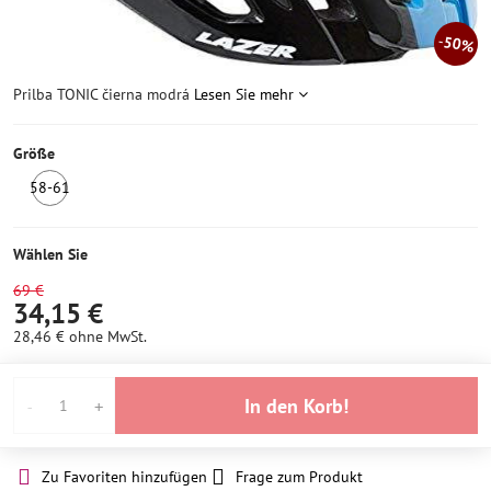
50%
Prilba TONIC čierna modrá
Lesen Sie mehr
Größe
58-61
1
Stück
auf
Wählen Sie
Lager
69 €
34,15 €
28,46 €
ohne MwSt.
In den Korb!
Zu Favoriten hinzufügen
Frage zum Produkt