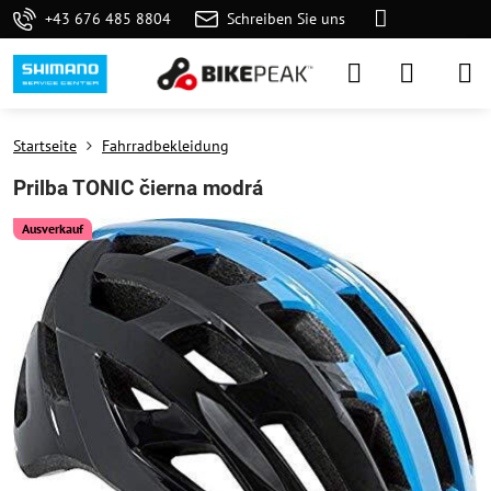
+43 676 485 8804
Schreiben Sie uns
Startseite
Fahrradbekleidung
Prilba TONIC čierna modrá
Ausverkauf