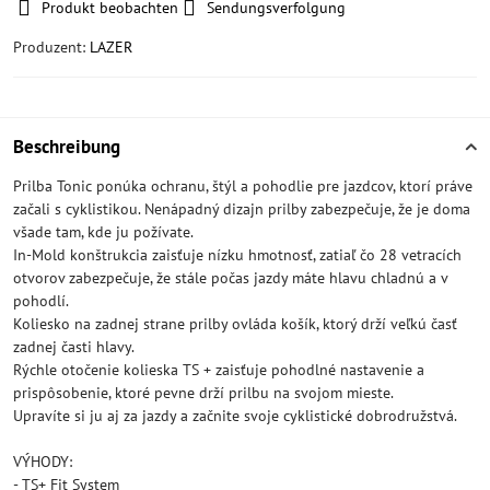
Produkt beobachten
Sendungsverfolgung
Produzent:
LAZER
Beschreibung
Prilba Tonic ponúka ochranu, štýl a pohodlie pre jazdcov, ktorí práve
začali s cyklistikou. Nenápadný dizajn prilby zabezpečuje, že je doma
všade tam, kde ju požívate.
In-Mold konštrukcia zaisťuje nízku hmotnosť, zatiaľ čo 28 vetracích
otvorov zabezpečuje, že stále počas jazdy máte hlavu chladnú a v
pohodlí.
Koliesko na zadnej strane prilby ovláda košík, ktorý drží veľkú časť
zadnej časti hlavy.
Rýchle otočenie kolieska TS + zaisťuje pohodlné nastavenie a
prispôsobenie, ktoré pevne drží prilbu na svojom mieste.
Upravíte si ju aj za jazdy a začnite svoje cyklistické dobrodružstvá.
VÝHODY:
- TS+ Fit System