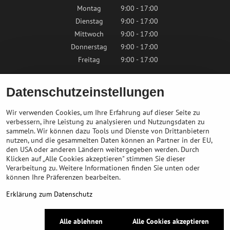
Montag
9:00 - 17:00
Dienstag
9:00 - 17:00
Mittwoch
9:00 - 17:00
Donnerstag
9:00 - 17:00
Freitag
9:00 - 17:00
Samstag
9:00 - 12:00
Datenschutzeinstellungen
Sonntag
Geschlossen
Wir verwenden Cookies, um Ihre Erfahrung auf dieser Seite zu
verbessern, ihre Leistung zu analysieren und Nutzungsdaten zu
sammeln. Wir können dazu Tools und Dienste von Drittanbietern
Kontaktieren Sie uns
nutzen, und die gesammelten Daten können an Partner in der EU,
den USA oder anderen Ländern weitergegeben werden. Durch
Klicken auf „Alle Cookies akzeptieren" stimmen Sie dieser
info@bikepeak.at
Verarbeitung zu. Weitere Informationen finden Sie unten oder
+436764858804
können Ihre Präferenzen bearbeiten.
Zum Geschäft navigieren
Erklärung zum Datenschutz
©
2026
Urheberrecht
Alle ablehnen
Alle Cookies akzeptieren
Datenschutz-Einstellungen
Erklärung zum Datenschutz