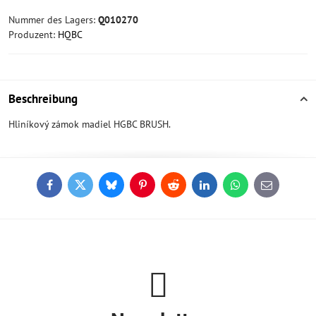
Nummer des Lagers:
Q010270
Produzent:
HQBC
Beschreibung
Hliníkový zámok madiel HGBC BRUSH.
Facebook
Twitter
Bluesky
Pinterest
Reddit
LinkedIn
WhatsApp
E-
mail