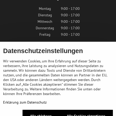
Montag
9:00 - 17:00
Dienstag
9:00 - 17:00
Mittwoch
9:00 - 17:00
Donnerstag
9:00 - 17:00
Freitag
9:00 - 17:00
Samstag
9:00 - 12:00
Datenschutzeinstellungen
Sonntag
Geschlossen
Wir verwenden Cookies, um Ihre Erfahrung auf dieser Seite zu
verbessern, ihre Leistung zu analysieren und Nutzungsdaten zu
sammeln. Wir können dazu Tools und Dienste von Drittanbietern
Kontaktieren Sie uns
nutzen, und die gesammelten Daten können an Partner in der EU,
den USA oder anderen Ländern weitergegeben werden. Durch
Klicken auf „Alle Cookies akzeptieren" stimmen Sie dieser
info@bikepeak.at
Verarbeitung zu. Weitere Informationen finden Sie unten oder
+436764858804
können Ihre Präferenzen bearbeiten.
Zum Geschäft navigieren
Erklärung zum Datenschutz
©
2026
Urheberrecht