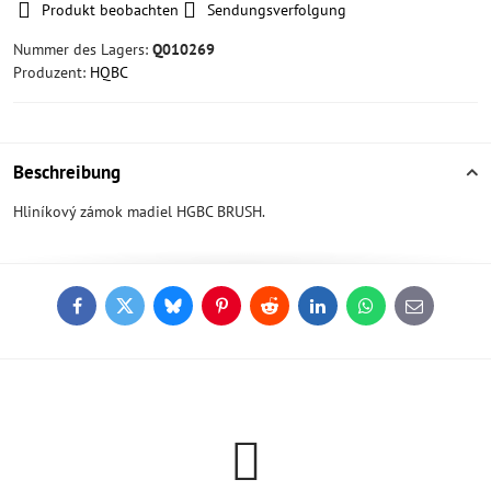
Produkt beobachten
Sendungsverfolgung
Nummer des Lagers:
Q010269
Produzent:
HQBC
Beschreibung
Hliníkový zámok madiel HGBC BRUSH.
Facebook
Twitter
Bluesky
Pinterest
Reddit
LinkedIn
WhatsApp
E-
mail